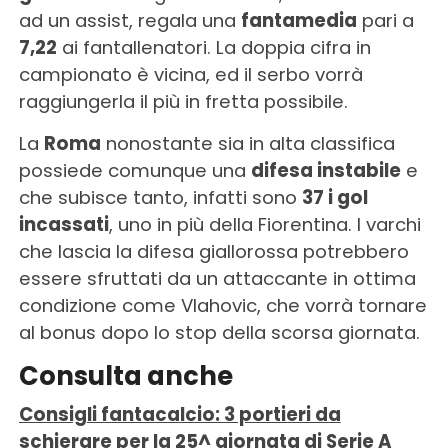
ad un assist, regala una
fantamedia
pari a
7,22
ai fantallenatori. La doppia cifra in
campionato è vicina, ed il serbo vorrà
raggiungerla il più in fretta possibile.
La
Roma
nonostante sia in alta classifica
possiede comunque una
difesa instabile
e
che subisce tanto, infatti sono
37 i gol
incassati
, uno in più della Fiorentina. I varchi
che lascia la difesa giallorossa potrebbero
essere sfruttati da un attaccante in ottima
condizione come Vlahovic, che vorrà tornare
al bonus dopo lo stop della scorsa giornata.
Consulta anche
Consigli fantacalcio: 3 portieri da
schierare per la 25^ giornata di Serie A