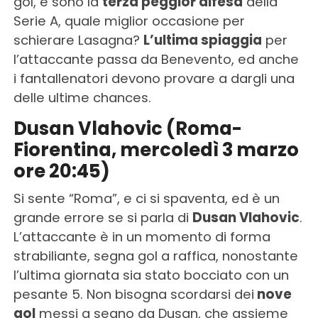
gol, e sono la
terza peggior difesa
della
Serie A, quale miglior occasione per
schierare Lasagna?
L’ultima spiaggia
per
l’attaccante passa da Benevento, ed anche
i fantallenatori devono provare a dargli una
delle ultime chances.
Dusan Vlahovic (Roma-
Fiorentina, mercoledì 3 marzo
ore 20:45)
Si sente “Roma”, e ci si spaventa, ed è un
grande errore se si parla di
Dusan Vlahovic
.
L’attaccante è in un momento di forma
strabiliante, segna gol a raffica, nonostante
l’ultima giornata sia stato bocciato con un
pesante 5. Non bisogna scordarsi dei
nove
gol
messi a segno da Dusan, che assieme