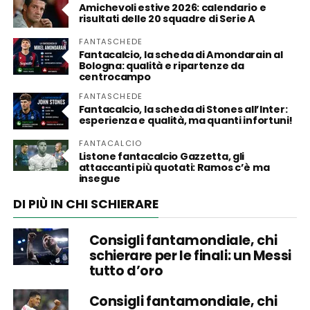
Amichevoli estive 2026: calendario e
risultati delle 20 squadre di Serie A
FANTASCHEDE
Fantacalcio, la scheda di Amondarain al
Bologna: qualità e ripartenze da
centrocampo
FANTASCHEDE
Fantacalcio, la scheda di Stones all’Inter:
esperienza e qualità, ma quanti infortuni!
FANTACALCIO
Listone fantacalcio Gazzetta, gli
attaccanti più quotati: Ramos c’è ma
insegue
DI PIÙ IN CHI SCHIERARE
Consigli fantamondiale, chi
schierare per le finali: un Messi
tutto d’oro
Consigli fantamondiale, chi