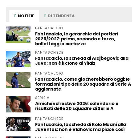
NOTIZIE
DI TENDENZA
FANTACALCIO
Fantacalcio, le gerarchie dei portieri
2026/2027: primo, secondo e terzo,
ballottaggi e certezze
FANTASCHEDE
Fantacalcio, la scheda di Alajbegovic alla
Juve: non è il clone di Yildiz
FANTACALCIO
Fantacalcio, come giocherebbero oggi: le
formazioni tipo delle 20 squadre di Serie A
aggiornate
SERIE A
Amichevoli estive 2026: calendario e
risultati delle 20 squadre di Serie A
FANTASCHEDE
Fantacalcio, la scheda di Kolo Muani alla
Juventus: non è Vlahovic ma piace così
FANTASCHEDE