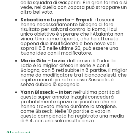
della squadra di Gasperini. È in gran forma e si
vede, nel duello con Zapata può strappare un
altro bel voto.
Sebastiano Luperto – Empoli
: i toscani
hanno necessariamente bisogno di fare
risultato per salvarsi contro la Roma, il cui
unico obiettivo è sperare che l’Atalanta non
vinca. Uno come Luperto, che ha ottenuto
appena due insufficienze e ben nove voti
sopra il 6.5 nelle ultime 20, può essere una
buona idea con il modificatore.
Mario Gila – Lazio
: dall’arrivo di Tudor la
Lazio è la miglior difesa in Serie A con il
Bologna, con 5 reti subite in 8 partite. Il miglior
nome da modificatore tra i biancocelesti, che
ospiteranno il già retrocesso Sassuolo, è
senza dubbio lo spagnolo.
Yann Bisseck – Inter
: nell’ultima partita di
questa super annata Inzaghi concederà
probabilmente spazio ai giocatori che ne
hanno trovato meno durante la stagione,
come Bisseck. Nelle 10 partite a voto in
questo campionato ha registrato una media
di 6.4, con una sola insufficienza.
#featured