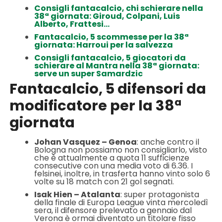
Consigli fantacalcio, chi schierare nella
38ª giornata: Giroud, Colpani, Luis
Alberto, Frattesi…
Fantacalcio, 5 scommesse per la 38ª
giornata: Harroui per la salvezza
Consigli fantacalcio, 5 giocatori da
schierare al Mantra nella 38ª giornata:
serve un super Samardzic
Fantacalcio, 5 difensori da
modificatore per la 38ª
giornata
Johan Vasquez – Genoa
: anche contro il
Bologna non possiamo non consigliarlo, visto
che è attualmente a quota 11 sufficienze
consecutive con una media voto di 6.36. I
felsinei, inoltre, in trasferta hanno vinto solo 6
volte su 18 match con 21 gol segnati.
Isak Hien – Atalanta
: super protagonista
della finale di Europa League vinta mercoledì
sera, il difensore prelevato a gennaio dal
Verona è ormai diventato un titolare fisso