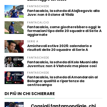
FANTASCHEDE
Fantacalcio, la scheda di Alajbegovic alla
Juve: non è il clone di Yildiz
FANTACALCIO
Fantacalcio, come giocherebbero oggi: le
formazioni tipo delle 20 squadre di Serie A
aggiornate
SERIE A
Amichevoli estive 2026: calendario e
risultati delle 20 squadre di Serie A
FANTASCHEDE
Fantacalcio, la scheda di Kolo Muani alla
Juventus: non è Vlahovic ma piace così
FANTASCHEDE
Fantacalcio, la scheda di Amondarain al
Bologna: qualità e ripartenze da
centrocampo
DI PIÙ IN CHI SCHIERARE
Consigli fantamondiale, chi