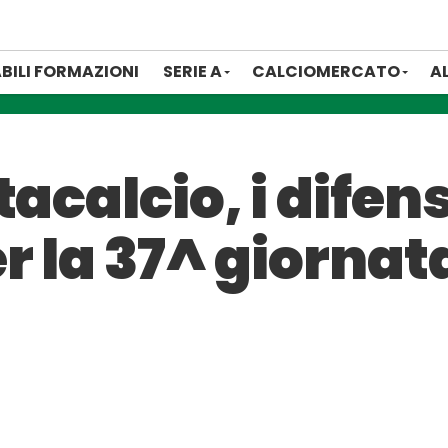
BILI FORMAZIONI
SERIE A
CALCIOMERCATO
A
tacalcio, i difen
r la 37^ giornata