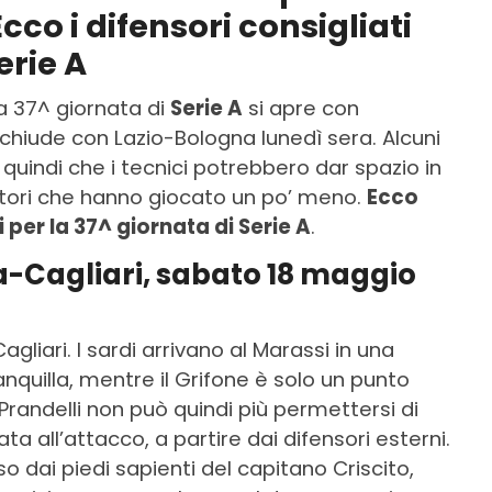
co i difensori consigliati
erie A
La 37^ giornata di
Serie A
si apre con
hiude con Lazio-Bologna lunedì sera. Alcuni
 quindi che i tecnici potrebbero dar spazio in
atori che hanno giocato un po’ meno.
Ecco
 per la 37^ giornata di Serie A
.
-Cagliari, sabato 18 maggio
agliari. I sardi arrivano al Marassi in una
anquilla, mentre il Grifone è solo un punto
. Prandelli non può quindi più permettersi di
a all’attacco, a partire dai difensori esterni.
 dai piedi sapienti del capitano Criscito,