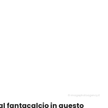
© imagephotoagency.it
al fantacalcio in questo