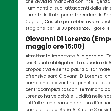
che avvia la manovra con intelligenza
illuminanti ai suoi attaccanti dalla sin
tornato in Italia per retrocedere in S
Cagliari, Criscito potrebbe avere anch
stagione per lui 33 presenze, 1 gol e 
Giovanni Di Lorenzo (Emp
maggio ore 15:00)
Altrettanto importate è la gara dell’E
dei 3 punti obbligatori. La squadra di 
propositiva e senza paura di far male 
offensiva sarà Giovanni Di Lorenzo, c
campionato a vestire i panni dell’att
centrocampisti toscani terminano con 
Lorenzo ha velocità e lucidità nelle sc
tutt’altro che comune per un difensore
campionato di Serie A, 4 gol e 3 assist