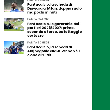
Fantacalcio, la scheda di
Diawara al Milan: doppio ruolo
ma pochi minuti
FANTACALCIO
Fantacalcio, le gerarchie dei
portieri 2026/2027: primo,
secondo e terzo, ballottaggi e
certezze
FANTASCHEDE
Fantacalcio, la scheda di
Alajbegovic alla Juve: non è il
clone di Yildiz