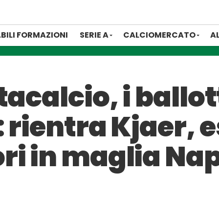
BILI FORMAZIONI
SERIE A
CALCIOMERCATO
A
acalcio, i ballo
rientra Kjaer, es
ri in maglia Nap