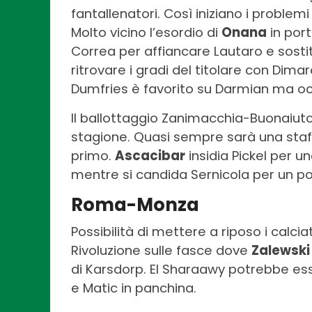
fantallenatori. Così iniziano i problemi
Molto vicino l’esordio di
Onana
in port
Correa per affiancare Lautaro e sosti
ritrovare i gradi del titolare con Dimar
Dumfries è favorito su Darmian ma occ
Il ballottaggio Zanimacchia-Buonaiuto
stagione. Quasi sempre sarà una staff
primo.
Ascacibar
insidia Pickel per u
mentre si candida Sernicola per un posto
Roma-Monza
Possibilità di mettere a riposo i calcia
Rivoluzione sulle fasce dove
Zalewski
di Karsdorp. El Sharaawy potrebbe esse
e Matic in panchina.