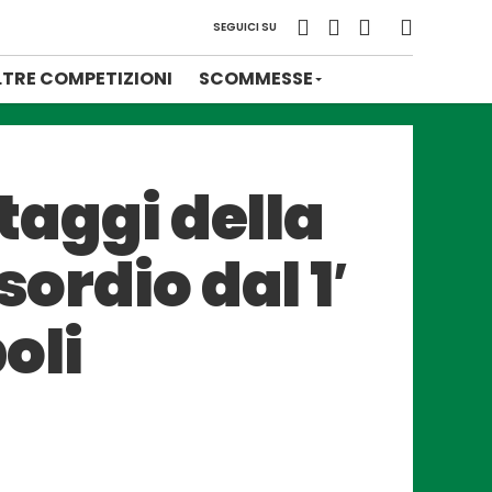
SEGUICI SU
LTRE COMPETIZIONI
SCOMMESSE
ttaggi della
ordio dal 1′
oli