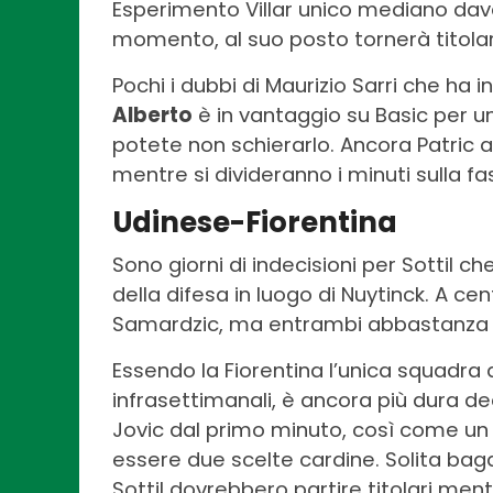
Esperimento Villar unico mediano dava
momento, al suo posto tornerà titol
Pochi i dubbi di Maurizio Sarri che ha 
Alberto
è in vantaggio su Basic per u
potete non schierarlo. Ancora Patric 
mentre si divideranno i minuti sulla fas
Udinese-Fiorentina
Sono giorni di indecisioni per Sottil 
della difesa in luogo di Nuytinck. A 
Samardzic, ma entrambi abbastanza ce
Essendo la Fiorentina l’unica squadra
infrasettimanali, è ancora più dura dec
Jovic dal primo minuto, così come un
essere due scelte cardine. Solita bag
Sottil dovrebbero partire titolari me