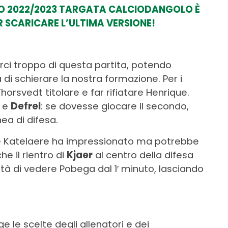
IO 2022/2023 TARGATA CALCIODANGOLO È
 SCARICARE L’ULTIMA VERSIONE!
ci troppo di questa partita, potendo
a di schierare la nostra formazione. Per i
orsvedt titolare e far rifiatare Henrique.
o e
Defrel
: se dovesse giocare il secondo,
ea di difesa.
 De Katelaere ha impressionato ma potrebbe
he il rientro di
Kjaer
al centro della difesa
ità di vedere Pobega dal 1′ minuto, lasciando
e le scelte degli allenatori e dei