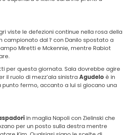
i viste le defezioni continue nella rosa della
n campionato dal 1′ con Danilo spostato a
ocampo Miretti e Mckennie, mentre Rabiot
are.
ti per questa giornata. Sala dovrebbe agire
 il ruolo di mezz’ala sinistra
Agudelo
è in
 punto fermo, accanto a lui si giocano una
aspadori
in maglia Napoli con Zielinski che
 Lozano per un posto sulla destra mentre
iatare Kim. Qualsiasi siano le scelte di