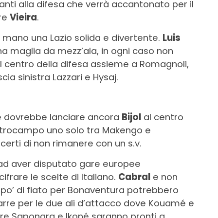
nti alla difesa che verrà accantonato per il
are
Vieira
.
in mano una Lazio solida e divertente.
Luis
na maglia da mezz’ala, in ogni caso non
al centro della difesa assieme a Romagnoli,
cia sinistra Lazzari e Hysaj.
che dovrebbe lanciare ancora
Bijol
al centro
centrocampo uno solo tra Makengo e
rti di non rimanere con un s.v.
 ad aver disputato gare europee
ifrare le scelte di Italiano.
Cabral
e non
 po’ di fiato per Bonaventura potrebbero
arre per le due ali d’attacco dove Kouamé e
ntre Saponara e Ikoné saranno pronti a