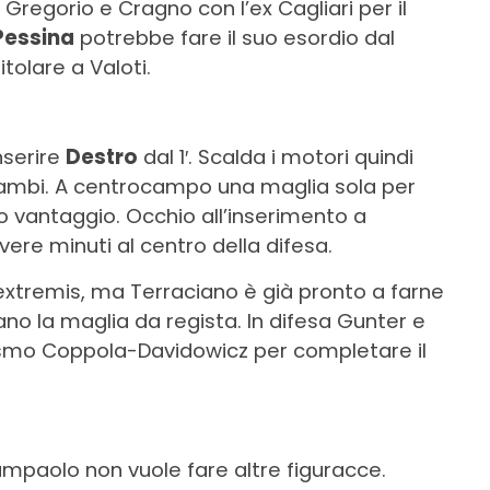
i Gregorio e Cragno con l’ex Cagliari per il
Pessina
potrebbe fare il suo esordio dal
tolare a Valoti.
nserire
Destro
dal 1′. Scalda i motori quindi
trambi. A centrocampo una maglia sola per
o vantaggio. Occhio all’inserimento a
ere minuti al centro della difesa.
extremis, ma Terraciano è già pronto a farne
ano la maglia da regista. In difesa Gunter e
lismo Coppola-Davidowicz per completare il
mpaolo non vuole fare altre figuracce.