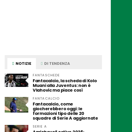
NOTIZIE
DI TENDENZA
FANTASCHEDE
Fantacalcio, la scheda di Kolo
Muani alla Juventus: non è
Vlahovic ma piace così
FANTACALCIO
Fantacalcio, come
giocherebbero oggi: le
formazioni tipo delle 20
squadre di Serie A aggiornate
SERIE A