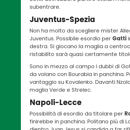
subentrare.
Juventus-Spezia
Non ha molto da scegliere mister Allegr
Juventus. Possibile esordio per
Gatti
i
destra. Si giocano la maglia a centr
ristabilito sarà quasi certamente titol
Sono in mezzo al campo i dubbi di Got
da volano con Bourabia in panchina. Per
vantaggio su Kovalenko. Davanti Nzola
maglia Verde e Strelec.
Napoli-Lecce
Possibilità di esordio da titolare per
R
finirebbe in panchina. Politano più di
dientro Juan Jesus si candida a far rif