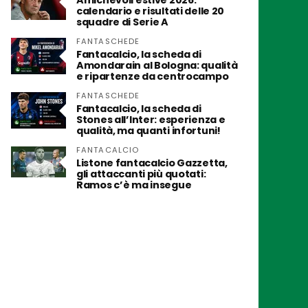
Amichevoli estive 2026:
calendario e risultati delle 20
squadre di Serie A
FANTASCHEDE
Fantacalcio, la scheda di
Amondarain al Bologna: qualità
e ripartenze da centrocampo
FANTASCHEDE
Fantacalcio, la scheda di
Stones all’Inter: esperienza e
qualità, ma quanti infortuni!
FANTACALCIO
Listone fantacalcio Gazzetta,
gli attaccanti più quotati:
Ramos c’è ma insegue