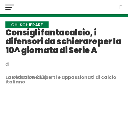
CHI SCHIERARE
Consigli fantacalcio, i
difensori da schierare per la
10^ giornata di Serie A
di
La Redazione: Esperti e appassionati di calcio
4 Dicembre 2020
italiano