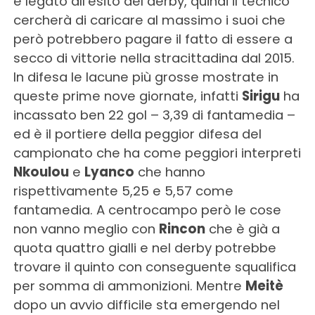
è legato all’esito del derby, quindi il tecnico
cercherà di caricare al massimo i suoi che
però potrebbero pagare il fatto di essere a
secco di vittorie nella stracittadina dal 2015.
In difesa le lacune più grosse mostrate in
queste prime nove giornate, infatti
Sirigu
ha
incassato ben 22 gol – 3,39 di fantamedia –
ed è il portiere della peggior difesa del
campionato che ha come peggiori interpreti
Nkoulou
e
Lyanco
che hanno
rispettivamente 5,25 e 5,57 come
fantamedia. A centrocampo però le cose
non vanno meglio con
Rincon
che è già a
quota quattro gialli e nel derby potrebbe
trovare il quinto con conseguente squalifica
per somma di ammonizioni. Mentre
Meitè
dopo un avvio difficile sta emergendo nel