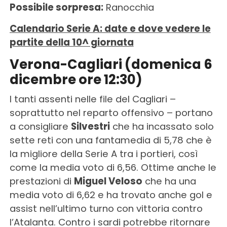
Possibile sorpresa:
Ranocchia
Calendario Serie A: date e dove vedere le
partite della 10^ giornata
Verona-Cagliari (domenica 6
dicembre ore 12:30)
I tanti assenti nelle file del Cagliari –
soprattutto nel reparto offensivo – portano
a consigliare
Silvestri
che ha incassato solo
sette reti con una fantamedia di 5,78 che è
la migliore della Serie A tra i portieri, così
come la media voto di 6,56. Ottime anche le
prestazioni di
Miguel Veloso
che ha una
media voto di 6,62 e ha trovato anche gol e
assist nell’ultimo turno con vittoria contro
l’Atalanta. Contro i sardi potrebbe ritornare