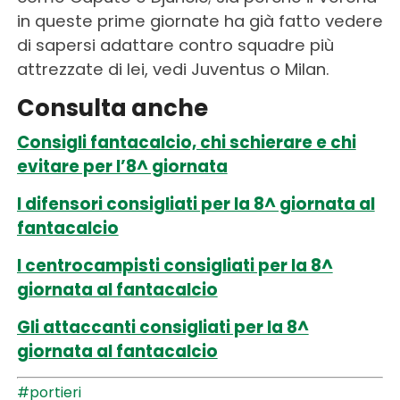
in queste prime giornate ha già fatto vedere
di sapersi adattare contro squadre più
attrezzate di lei, vedi Juventus o Milan.
Consulta anche
Consigli fantacalcio, chi schierare e chi
evitare per l’8^ giornata
I difensori consigliati per la 8^ giornata al
fantacalcio
I centrocampisti consigliati per la 8^
giornata al fantacalcio
Gli attaccanti consigliati per la 8^
giornata al fantacalcio
#portieri