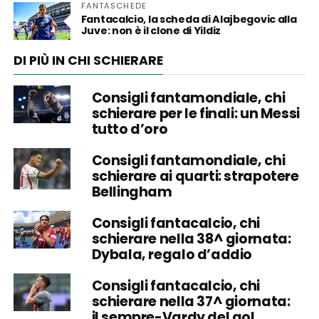
FANTASCHEDE
Fantacalcio, la scheda di Alajbegovic alla
Juve: non è il clone di Yildiz
DI PIÙ IN CHI SCHIERARE
Consigli fantamondiale, chi
schierare per le finali: un Messi
tutto d’oro
Consigli fantamondiale, chi
schierare ai quarti: strapotere
Bellingham
Consigli fantacalcio, chi
schierare nella 38^ giornata:
Dybala, regalo d’addio
Consigli fantacalcio, chi
schierare nella 37^ giornata:
il sempre-Vardy del gol