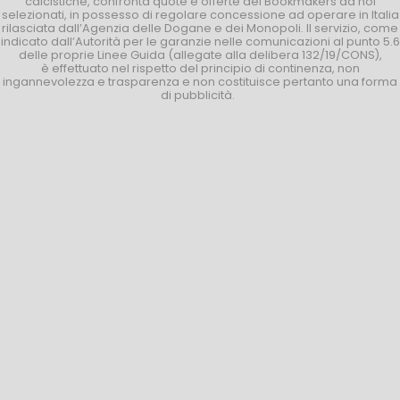
calcistiche, confronta quote e offerte dei Bookmakers da noi
selezionati, in possesso di regolare concessione ad operare in Italia
rilasciata dall’Agenzia delle Dogane e dei Monopoli. Il servizio, come
indicato dall’Autorità per le garanzie nelle comunicazioni al punto 5.6
delle proprie Linee Guida (allegate alla delibera 132/19/CONS),
è effettuato nel rispetto del principio di continenza, non
ingannevolezza e trasparenza e non costituisce pertanto una forma
di pubblicità.