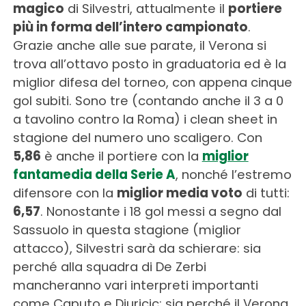
magico
di Silvestri, attualmente il
portiere
più in forma dell’intero campionato
.
Grazie anche alle sue parate, il Verona si
trova all’ottavo posto in graduatoria ed è la
miglior difesa del torneo, con appena cinque
gol subiti. Sono tre (contando anche il 3 a 0
a tavolino contro la Roma) i clean sheet in
stagione del numero uno scaligero. Con
5,86
è anche il portiere con la
miglior
fantamedia della Serie A
, nonché l’estremo
difensore con la
miglior media voto
di tutti:
6,57
. Nonostante i 18 gol messi a segno dal
Sassuolo in questa stagione (miglior
attacco), Silvestri sarà da schierare: sia
perché alla squadra di De Zerbi
mancheranno vari interpreti importanti
come Caputo e Djuricic; sia perché il Verona