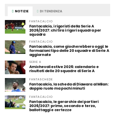
NOTIZIE
DI TENDENZA
FANTACALCIO
Fantacalcio, i rigoristi della Serie A
2026/2027: chi tira i rigori squadra per
squadra
FANTACALCIO
Fantacalcio, come giocherebbero oggi: le
formazioni tipo delle 20 squadre di Serie A
aggiornate
SERIE A
Amichevoli estive 2026: calendario e
risultati delle 20 squadre di Serie A
FANTASCHEDE
Fantacalcio, la scheda di Diawara al Milan:
doppio ruolo ma pochi minuti
FANTACALCIO
Fantacalcio, le gerarchie dei portieri
2026/2027: primo, secondo e terzo,
ballottaggi e certezze