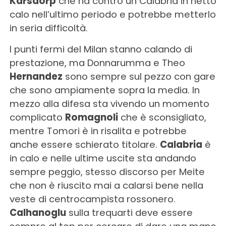
Karsdorp
che ha contro un Calabria in netto
calo nell’ultimo periodo e potrebbe metterlo
in seria difficoltà.
I punti fermi del Milan stanno calando di
prestazione, ma Donnarumma e Theo
Hernandez
sono sempre sul pezzo con gare
che sono ampiamente sopra la media. In
mezzo alla difesa sta vivendo un momento
complicato
Romagnoli
che è sconsigliato,
mentre Tomori è in risalita e potrebbe
anche essere schierato titolare.
Calabria
è
in calo e nelle ultime uscite sta andando
sempre peggio, stesso discorso per Meite
che non è riuscito mai a calarsi bene nella
veste di centrocampista rossonero.
Calhanoglu
sulla trequarti deve essere