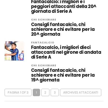
Fantacalcio: i migliori e i
peggiori attaccanti della 20^
giornata di Serie A
CHI SCHIERARE
Consigli fantacalcio, chi
schierare e chi evitare per la
20^ giornata
FANTACALCIO
Fantacalcio, i migliori dieci
attaccanti nel girone di andata
di Serie A
CHI SCHIERARE
Consigli fantacalcio, chi
schierare e chi evitare per la
19^ giornata
PAGINA 1 OF 3
1
2
3
ARCHIVES ATTACCANTI