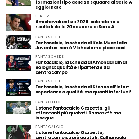
formazioni tipo delle 20 squadre di Serie A
aggiornate
SERIE A
Amichevoli estive 2026: calendario e
risultati delle 20 squadre di Serie A
FANTASCHEDE
Fantacalcio, la scheda di Kolo Muani alla
Juventus: non è Vlahovic ma piace così
FANTASCHEDE
Fantacalcio, la scheda di Amondarain al
Bologna: qualità e ripartenze da
centrocampo
FANTASCHEDE
Fantacalcio, la scheda di Stones all’Inter:
esperienza e qualità, ma quanti infortuni!
FANTACALCIO
Listone fantacalcio Gazzetta, gli
attaccanti più quotati: Ramos c’è ma
insegue
FANTACALCIO
Listone fantacalcio Gazzetta, i
centrocampisti più quotati: Calhanoglu