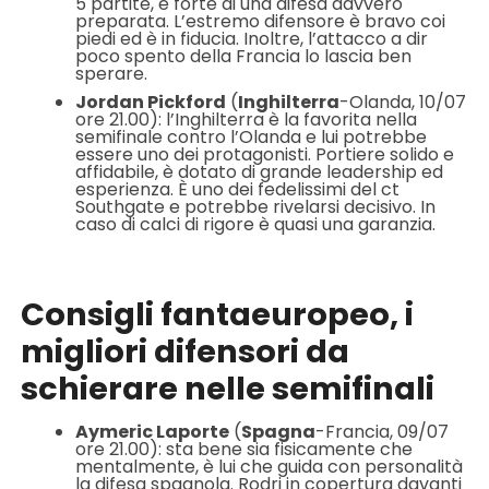
5 partite, è forte di una difesa davvero
preparata. L’estremo difensore è bravo coi
piedi ed è in fiducia. Inoltre, l’attacco a dir
poco spento della Francia lo lascia ben
sperare.
Jordan Pickford
(
Inghilterra
-Olanda, 10/07
ore 21.00): l’Inghilterra è la favorita nella
semifinale contro l’Olanda e lui potrebbe
essere uno dei protagonisti. Portiere solido e
affidabile, è dotato di grande leadership ed
esperienza. È uno dei fedelissimi del ct
Southgate e potrebbe rivelarsi decisivo. In
caso di calci di rigore è quasi una garanzia.
Consigli fantaeuropeo, i
migliori difensori da
schierare nelle semifinali
Aymeric Laporte
(
Spagna
-Francia, 09/07
ore 21.00): sta bene sia fisicamente che
mentalmente, è lui che guida con personalità
la difesa spagnola. Rodri in copertura davanti