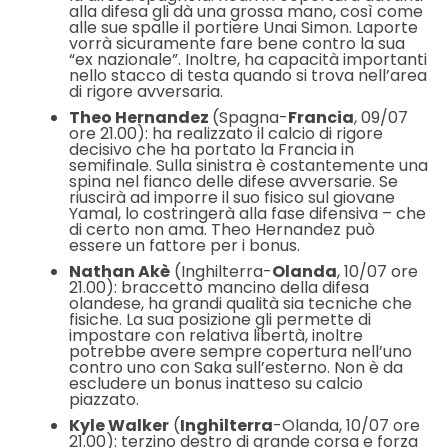
alla difesa gli dà una grossa mano, così come
alle sue spalle il portiere Unai Simon. Laporte
vorrà sicuramente fare bene contro la sua
“ex nazionale”. Inoltre, ha capacità importanti
nello stacco di testa quando si trova nell’area
di rigore avversaria.
Theo Hernandez
(Spagna-
Francia
, 09/07
ore 21.00): ha realizzato il calcio di rigore
decisivo che ha portato la Francia in
semifinale. Sulla sinistra è costantemente una
spina nel fianco delle difese avversarie. Se
riuscirà ad imporre il suo fisico sul giovane
Yamal, lo costringerà alla fase difensiva – che
di certo non ama. Theo Hernandez può
essere un fattore per i bonus.
Nathan Akè
(Inghilterra-
Olanda
, 10/07 ore
21.00): braccetto mancino della difesa
olandese, ha grandi qualità sia tecniche che
fisiche. La sua posizione gli permette di
impostare con relativa libertà, inoltre
potrebbe avere sempre copertura nell’uno
contro uno con Saka sull’esterno. Non è da
escludere un bonus inatteso su calcio
piazzato.
Kyle Walker
(
Inghilterra
-Olanda, 10/07 ore
21.00): terzino destro di grande corsa e forza