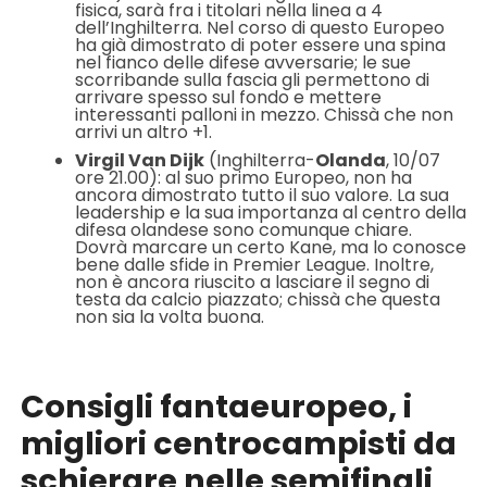
fisica, sarà fra i titolari nella linea a 4
dell’Inghilterra. Nel corso di questo Europeo
ha già dimostrato di poter essere una spina
nel fianco delle difese avversarie; le sue
scorribande sulla fascia gli permettono di
arrivare spesso sul fondo e mettere
interessanti palloni in mezzo. Chissà che non
arrivi un altro +1.
Virgil Van Dijk
(Inghilterra-
Olanda
, 10/07
ore 21.00): al suo primo Europeo, non ha
ancora dimostrato tutto il suo valore. La sua
leadership e la sua importanza al centro della
difesa olandese sono comunque chiare.
Dovrà marcare un certo Kane, ma lo conosce
bene dalle sfide in Premier League. Inoltre,
non è ancora riuscito a lasciare il segno di
testa da calcio piazzato; chissà che questa
non sia la volta buona.
Consigli fantaeuropeo, i
migliori centrocampisti da
schierare
nelle semifinali