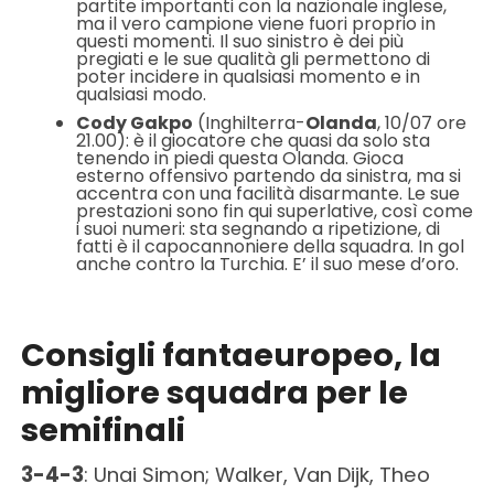
partite importanti con la nazionale inglese,
ma il vero campione viene fuori proprio in
questi momenti. Il suo sinistro è dei più
pregiati e le sue qualità gli permettono di
poter incidere in qualsiasi momento e in
qualsiasi modo.
Cody Gakpo
(Inghilterra-
Olanda
, 10/07 ore
21.00): è il giocatore che quasi da solo sta
tenendo in piedi questa Olanda. Gioca
esterno offensivo partendo da sinistra, ma si
accentra con una facilità disarmante. Le sue
prestazioni sono fin qui superlative, così come
i suoi numeri: sta segnando a ripetizione, di
fatti è il capocannoniere della squadra. In gol
anche contro la Turchia. E’ il suo mese d’oro.
Consigli fantaeuropeo, la
migliore squadra per le
semifinali
3-4-3
: Unai Simon; Walker, Van Dijk, Theo