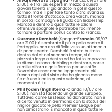
Alvaro Morata
(
Spagna
-Francia, 09/07 ore
21.00): è tra i più esperti in mezzo a questi
giovani talenti. E’ già andato in gol in questo
torneo, ma è lì per fare tanto altro: svaria su
tutto il fronte d’attacco, crea varchi, manda
in porta i compagni e li guida con leadership.
Morata è dentro a quasi tutte le azioni
offensive spagnole e potrebbe facilmente
tornare a portare bonus contro la Francia.
Ousmane Dembelé
(Spagna-
Francia
, 09/07
ore 21.00): è sembrato il più in palla contro il
Portogallo, non era difficile visto un attacco a
dir poco spento. Dembelé è stato buttato
dentro dal ct nel secondo tempo, si è
piazzato largo a destra ed ha fatto impazzire
la difesa lusitana: dribbling a rientrare, corse
ai mille all’ora e gol sfiorato per un soffio.
Dovrebbe esser anche leggermente più
fresco degli altri visto che ha giocato meno.
Se c’è una luce in questa selezione, al
momento è lui.
Phil Foden
(
Inghilterra
-Olanda, 10/07 ore
21.00): non sta facendo un grande Europeo.
Tuttavia, come lui stesso ha dichiarato, non è
di certo venuto in Germania con lo status del
miglior giocatore della Premier League per
non dimostrarlo. È mancato in quasi tutte le