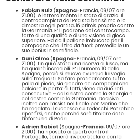
Fabian Ruiz
(
Spagna
-Francia, 09/07 ore
21.00): è letteralmente in stato di grazia. Il
centrocampista del Psg sta benissimo e lo
dimostra ogni partita, in primis proprio contro
la Germania. E’ il padrone del centrocampo,
forte di una qualità e di una visione di gioco
superiore. Ha sia il pallone imbucato per il
compagno che il tiro da fuori: prevedibile un
suo bonus in semifinale.
Dani Olmo
(
Spagna
-Francia, 09/07 ore
21.00): fin qui è stata una riserva di lusso, ma
ha qualità incredibili. E’ il numero 10 della
Spagna, perciò si muove ovunque lui voglia
sulla trequarti. Sa fare praticamente tutto
palla al piede, sia giocare coi compagni che
calciare in porta: di fatti, viene da due reti
consecutive – col sinistro contro la Georgia e
col destro contro la Germania. Decisivo
inoltre con l’assist nel finale per Merino che
ha regalato il successo sui tedeschi. Potrebbe
ripetersi, anche perché sarà titolare dato
l’infortunio di Pedri.
Adrien Rabiot
(Spagna-
Francia
, 09/07 ore
21.00): ha riposato ai quarti contro il
Portogallo, tornerà invece titolare con la