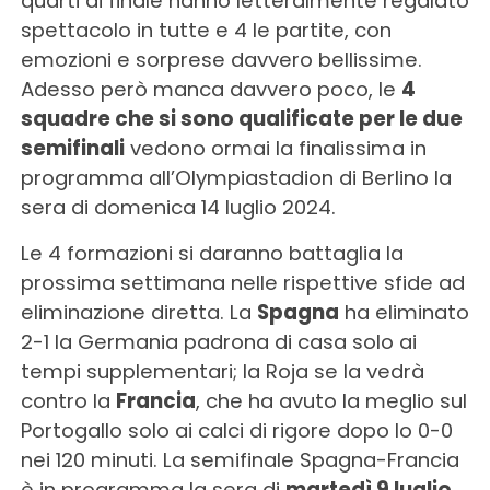
quarti di finale hanno letteralmente regalato
spettacolo in tutte e 4 le partite, con
emozioni e sorprese davvero bellissime.
Adesso però manca davvero poco, le
4
squadre che si sono qualificate per le due
semifinali
vedono ormai la finalissima in
programma all’Olympiastadion di Berlino la
sera di domenica 14 luglio 2024.
Le 4 formazioni si daranno battaglia la
prossima settimana nelle rispettive sfide ad
eliminazione diretta. La
Spagna
ha eliminato
2-1 la Germania padrona di casa solo ai
tempi supplementari; la Roja se la vedrà
contro la
Francia
, che ha avuto la meglio sul
Portogallo solo ai calci di rigore dopo lo 0-0
nei 120 minuti. La semifinale Spagna-Francia
è in programma la sera di
martedì 9 luglio