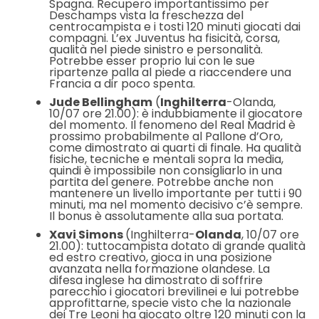
Spagna. Recupero importantissimo per
Deschamps vista la freschezza del
centrocampista e i tosti 120 minuti giocati dai
compagni. L’ex Juventus ha fisicità, corsa,
qualità nel piede sinistro e personalità.
Potrebbe esser proprio lui con le sue
ripartenze palla al piede a riaccendere una
Francia a dir poco spenta.
Jude Bellingham
(
Inghilterra
-Olanda,
10/07 ore 21.00): è indubbiamente il giocatore
del momento. Il fenomeno del Real Madrid è
prossimo probabilmente al Pallone d’Oro,
come dimostrato ai quarti di finale. Ha qualità
fisiche, tecniche e mentali sopra la media,
quindi è impossibile non consigliarlo in una
partita del genere. Potrebbe anche non
mantenere un livello importante per tutti i 90
minuti, ma nel momento decisivo c’è sempre.
Il bonus è assolutamente alla sua portata.
Xavi Simons
(Inghilterra-
Olanda
, 10/07 ore
21.00): tuttocampista dotato di grande qualità
ed estro creativo, gioca in una posizione
avanzata nella formazione olandese. La
difesa inglese ha dimostrato di soffrire
parecchio i giocatori brevilinei e lui potrebbe
approfittarne, specie visto che la nazionale
dei Tre Leoni ha giocato oltre 120 minuti con la