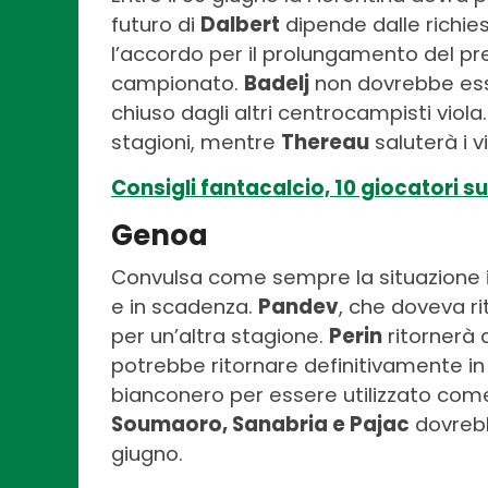
futuro di
Dalbert
dipende dalle richies
l’accordo per il prolungamento del pre
campionato.
Badelj
non dovrebbe esse
chiuso dagli altri centrocampisti viola
stagioni, mentre
Thereau
saluterà i v
Consigli fantacalcio, 10 giocatori s
Genoa
Convulsa come sempre la situazione i
e in scadenza.
Pandev
, che doveva ri
per un’altra stagione.
Perin
ritornerà 
potrebbe ritornare definitivamente i
bianconero per essere utilizzato com
Soumaoro, Sanabria e Pajac
dovrebb
giugno.