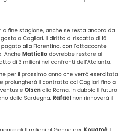
r a fine stagione, anche se resta ancora da
sto a Cagliari. Il diritto di riscatto di 16
agato alla Fiorentina, con l’attaccante
a. Anche
Mattiello
dovrebbe restare al
catto di 3 milioni nei confronti dell’Atalanta.
e per il prossimo anno che verrà esercitata
prolungherà il contratto col Cagliari fino a
uventus e
Olsen
alla Roma. In dubbio il futuro
ano dalla Sardegna.
Rafael
non rinnoverà il
pagare gli 11 milioni al Genoa per
Kouamè
. Il