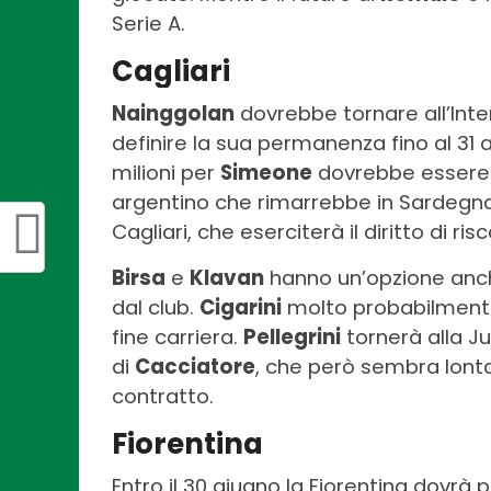
Serie A.
Cagliari
Nainggolan
dovrebbe tornare all’Inte
definire la sua permanenza fino al 31 ago
milioni per
Simeone
dovrebbe essere p
argentino che rimarrebbe in Sardegn
Cagliari, che eserciterà il diritto di ris
Birsa
e
Klavan
hanno un’opzione anch
dal club.
Cigarini
molto probabilmente 
fine carriera.
Pellegrini
tornerà alla J
di
Cacciatore
, che però sembra lont
contratto.
Fiorentina
Entro il 30 giugno la Fiorentina dovrà 