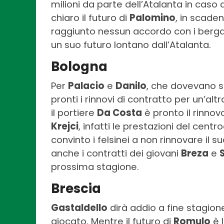
milioni da parte dell’Atalanta in caso d
chiaro il futuro di
Palomino
, in scade
raggiunto nessun accordo con i bergam
un suo futuro lontano dall’Atalanta.
Bologna
Per
Palacio
e
Danilo
, che dovevano s
pronti i rinnovi di contratto per un’alt
il portiere
Da Costa
è pronto il rinno
Krejci
, infatti le prestazioni del ce
convinto i felsinei a non rinnovare il 
anche i contratti dei giovani
Breza
e
prossima stagione.
Brescia
Gastaldello
dirà addio a fine stagion
giocato. Mentre il futuro di
Romulo
è 