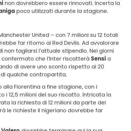
mi
non dovrebbero essere rinnovati. Incerta la
daniga
poco utilizzati durante la stagione.
Manchester United – con 7 milioni su 12 totali
vrebbe far ritorno ai Red Devils. Ad avvalorare
i non tagliarsi l’attuale stipendio. Nei giorni
 confermato che l’Inter riscatterà
Sensi
a
cando di avere uno sconto rispetto ai 20
o di qualche contropartita.
alla Fiorentina a fine stagione, con i
 12,5 milioni del suo riscatto. Intricata la
evata la richiesta di 12 milioni da parte del
le richieste il nigeriano dovrebbe far
 Valero
dovrebbe terminare qui la sua