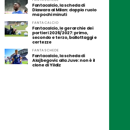
Fantacalcio, la scheda di
Diawara al Milan: doppio ruolo
ma pochi minuti
FANTACALCIO
Fantacalcio, le gerarchie dei
portieri 2026/2027: primo,
secondo e terzo, ballottaggi e
certezze
FANTASCHEDE
Fantacalcio, la scheda di
Alajbegovic alla Juve: non è il
clone di Yildiz