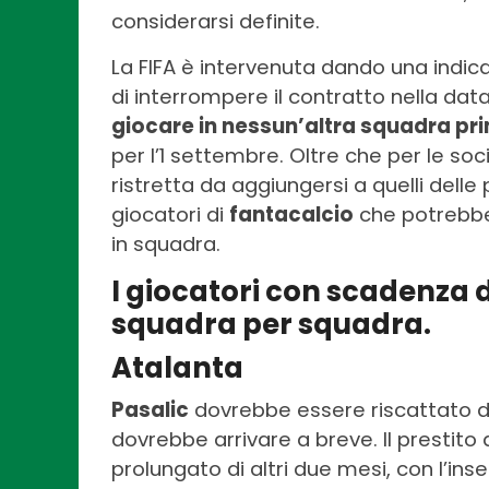
considerarsi definite.
La FIFA è intervenuta dando una indic
di interrompere il contratto nella dat
giocare in nessun’altra squadra prim
per l’1 settembre. Oltre che per le so
ristretta da aggiungersi a quelli delle
giocatori di
fantacalcio
che potrebbe
in squadra.
I giocatori con scadenza d
squadra per squadra.
Atalanta
Pasalic
dovrebbe essere riscattato dal 
dovrebbe arrivare a breve. Il prestito 
prolungato di altri due mesi, con l’ins