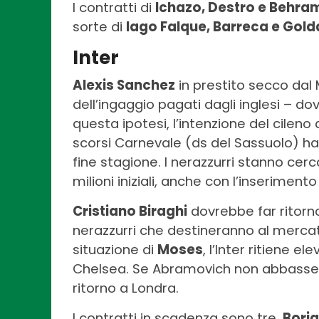
I contratti di
Ichazo, Destro e Behra
sorte di
Iago Falque, Barreca e Gol
Inter
Alexis Sanchez
in prestito secco dal 
dell’ingaggio pagati dagli inglesi – do
questa ipotesi, l’intenzione del cileno d
scorsi Carnevale (ds del Sassuolo) ha
fine stagione. I nerazzurri stanno cer
milioni iniziali, anche con l’inseriment
Cristiano Biraghi
dovrebbe far ritorno 
nerazzurri che destineranno al mercato i
situazione di
Moses
, l’Inter ritiene el
Chelsea. Se Abramovich non abbasserà 
ritorno a Londra.
I contratti in scadenza sono tre.
Borja