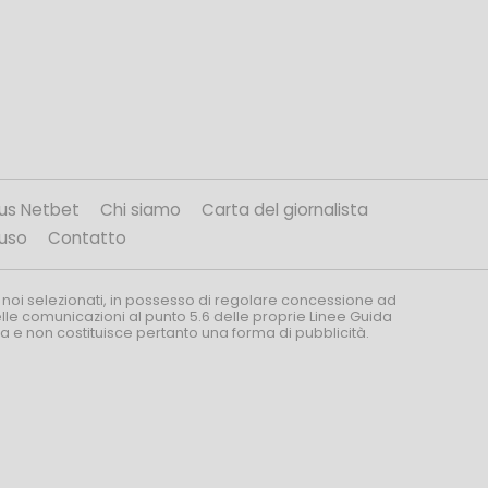
us Netbet
Chi siamo
Carta del giornalista
’uso
Contatto
 noi selezionati, in possesso di regolare concessione ad
nelle comunicazioni al punto 5.6 delle proprie Linee Guida
za e non costituisce pertanto una forma di pubblicità.