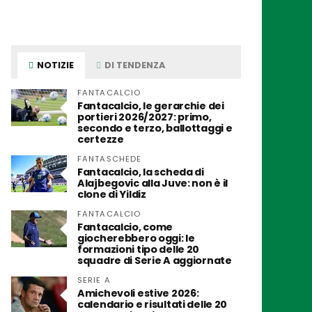
NOTIZIE
DI TENDENZA
FANTACALCIO
Fantacalcio, le gerarchie dei
portieri 2026/2027: primo,
secondo e terzo, ballottaggi e
certezze
FANTASCHEDE
Fantacalcio, la scheda di
Alajbegovic alla Juve: non è il
clone di Yildiz
FANTACALCIO
Fantacalcio, come
giocherebbero oggi: le
formazioni tipo delle 20
squadre di Serie A aggiornate
SERIE A
Amichevoli estive 2026:
calendario e risultati delle 20