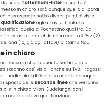
a Rossa e
Tottenham-Inter
la scelta è
smesso in chiaro sarà dunque quello di Icardi
h interessante sotto diversi punti di vista
a
qualificazione
agli ottavi di finale. La
classifica, quella di Pochettino quattro. Da
a l’Inter avrà il match in casa contro il Psv (2)
ellona (10, già agli ottavi) al Camp Nou.
e in chiaro
trasmesso in chiaro questa settimana è
sti saranno così visibili anche su Tv8. I ragazzi
er i sedicesimi di finale: un aspetto dunque
la risposta delle
seconde linee
che verranno
sibile in chiaro Milan-Dudelange, con i
trare l’obiettivo qualificazione.