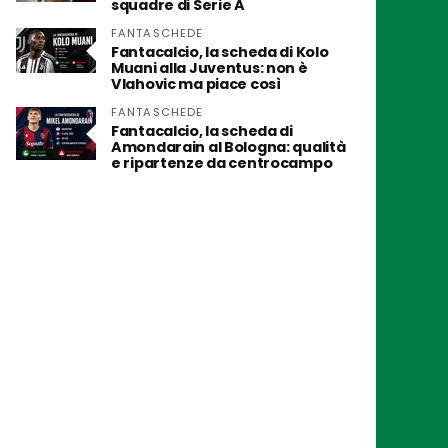
squadre di Serie A
FANTASCHEDE
Fantacalcio, la scheda di Kolo
Muani alla Juventus: non è
Vlahovic ma piace così
FANTASCHEDE
Fantacalcio, la scheda di
Amondarain al Bologna: qualità
e ripartenze da centrocampo