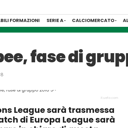
BILI FORMAZIONI
SERIE A
CALCIOMERCATO
A
ee, fase di grup
18
it.uefa.com
ons League sarà trasmessa
atch di Europa League sarà