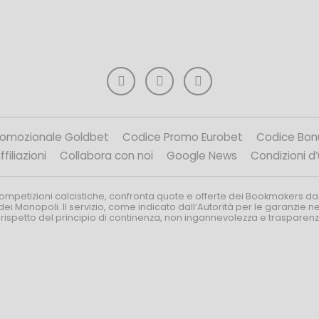
romozionale Goldbet
Codice Promo Eurobet
Codice Bon
filiazioni
Collabora con noi
Google News
Condizioni d
competizioni calcistiche, confronta quote e offerte dei Bookmakers da
dei Monopoli. Il servizio, come indicato dall’Autorità per le garanzie 
l rispetto del principio di continenza, non ingannevolezza e trasparen