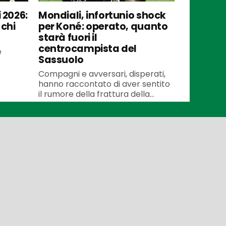
 2026:
Mondiali, infortunio shock
 chi
per Koné: operato, quanto
starà fuori il
centrocampista del
e
Sassuolo
Compagni e avversari, disperati,
hanno raccontato di aver sentito
il rumore della frattura della...