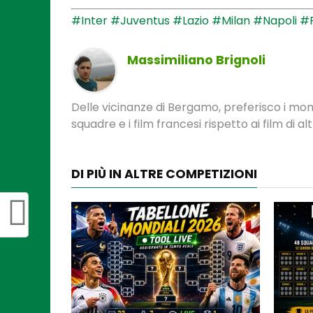
#Inter
#Juventus
#Lazio
#Milan
#Napoli
#
Massimiliano Brignoli
Delle vicinanze di Bergamo, preferisco i monume
squadre e i film francesi rispetto ai film di al
DI PIÙ IN ALTRE COMPETIZIONI