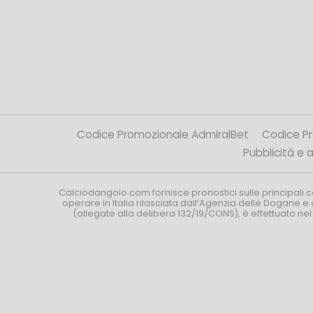
Codice Promozionale AdmiralBet
Codice P
Pubblicità e af
Calciodangolo.com fornisce pronostici sulle principali 
operare in Italia rilasciata dall’Agenzia delle Dogane e 
(allegate alla delibera 132/19/CONS), è effettuato ne