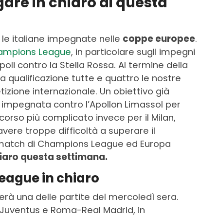
 gare in chiaro di questa
 le italiane impegnate nelle
coppe europee
.
ampions League
, in particolare sugli impegni
poli contro la Stella Rossa. Al termine della
 qualificazione tutte e quattro le nostre
zione internazionale. Un obiettivo già
, impegnata contro l’Apollon Limassol per
scorso più complicato invece per il Milan,
vere troppe difficoltà a superare il
 match di Champions League ed Europa
hiaro questa settimana.
eague in chiaro
rà una delle partite del mercoledì sera.
-Juventus e Roma-Real Madrid, in