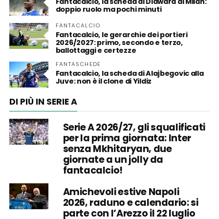
Fantacalcio, la scheda di Diawara al Milan:
doppio ruolo ma pochi minuti
FANTACALCIO
Fantacalcio, le gerarchie dei portieri
2026/2027: primo, secondo e terzo,
ballottaggi e certezze
FANTASCHEDE
Fantacalcio, la scheda di Alajbegovic alla
Juve: non è il clone di Yildiz
DI PIÙ IN SERIE A
Serie A 2026/27, gli squalificati
per la prima giornata: Inter
senza Mkhitaryan, due
giornate a un jolly da
fantacalcio!
Amichevoli estive Napoli
2026, raduno e calendario: si
parte con l’Arezzo il 22 luglio