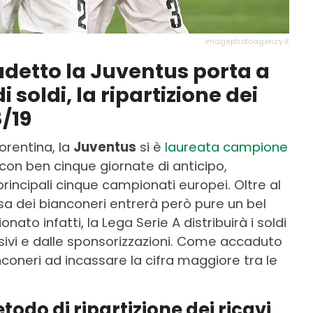
imagephotoagency.it
cudetto la Juventus porta a
 soldi, la ripartizione dei
8/19
iorentina, la
Juventus
si è
laureata campione
con ben cinque giornate di anticipo,
 principali cinque campionati europei. Oltre al
sa dei bianconeri entrerà però pure un bel
onato infatti, la Lega Serie A distribuirà i soldi
evisivi e dalle sponsorizzazioni. Come accaduto
nconeri ad incassare la cifra maggiore tra le
odo di ripartizione dei ricavi