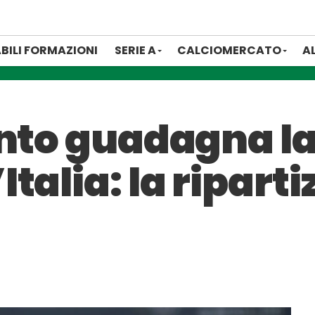
BILI FORMAZIONI
SERIE A
CALCIOMERCATO
A
anto guadagna l
talia: la riparti