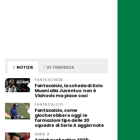
NOTIZIE
DI TENDENZA
FANTASCHEDE
Fantacalcio, la scheda di Kolo
Muani alla Juventus: non è
Vlahovic ma piace così
FANTACALCIO
Fantacalcio, come
giocherebbero oggi: le
formazioni tipo delle 20
squadre di Serie A aggiornate
SERIE A