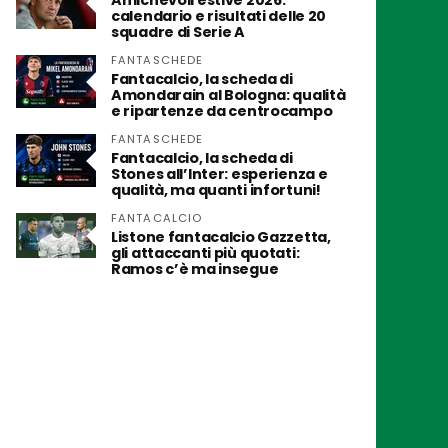
Amichevoli estive 2026:
calendario e risultati delle 20
squadre di Serie A
FANTASCHEDE
Fantacalcio, la scheda di
Amondarain al Bologna: qualità
e ripartenze da centrocampo
FANTASCHEDE
Fantacalcio, la scheda di
Stones all’Inter: esperienza e
qualità, ma quanti infortuni!
FANTACALCIO
Listone fantacalcio Gazzetta,
gli attaccanti più quotati:
Ramos c’è ma insegue