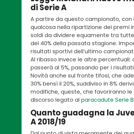
di Serie A
A partire da questo campionato, con 
qualcosa nella ripartizione dei premi i
soldi da dividere equamente tra tutte l
del 40% della passata stagione. Imp
risultati sportivi dell’ultimo campion
Al ribasso invece le altre percentuali: 
passerà al 5%, passando per i risultati
Novità anche sul fronte tifosi, che ad
30% bensì il 20%, suddiviso in 8% deriv
modifiche, queste, che favoriranno le 
discorso legato al
paracadute Serie B
Quanto guadagna la Juvent
A 2018/19
Dal punto di vista meramente dei gua