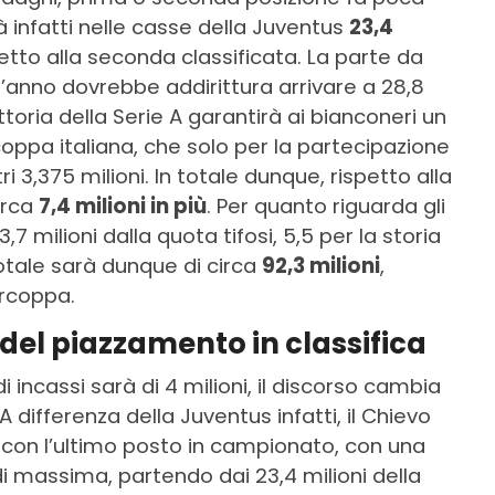
rà infatti nelle casse della Juventus
23,4
petto alla seconda classificata. La parte da
anno dovrebbe addirittura arrivare a 28,8
 vittoria della Serie A garantirà ai bianconeri un
oppa italiana, che solo per la partecipazione
i 3,375 milioni. In totale dunque, rispetto alla
irca
7,4 milioni in più
. Per quanto riguarda gli
7 milioni dalla quota tifosi, 5,5 per la storia
Il totale sarà dunque di circa
92,3 milioni
,
ercoppa.
a del piazzamento in classifica
 incassi sarà di 4 milioni, il discorso cambia
differenza della Juventus infatti, il Chievo
on l’ultimo posto in campionato, con una
a di massima, partendo dai 23,4 milioni della