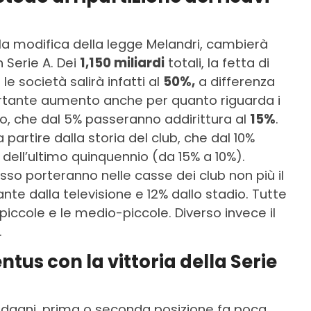
la modifica della legge Melandri, cambierà
n Serie A. Dei
1,150 miliardi
totali, la fetta di
e società salirà infatti al
50%,
a differenza
ortante aumento anche per quanto riguarda i
ato, che dal 5% passeranno addirittura al
15%
.
a partire dalla storia del club, che dal 10%
 dell’ultimo quinquennio (da 15% a 10%).
esso porteranno nelle casse dei club non più il
ante dalla televisione e 12% dallo stadio. Tutte
piccole e le medio-piccole. Diverso invece il
.
us con la vittoria della Serie
dagni, prima o seconda posizione fa poca