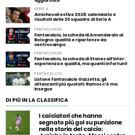
aggiornate
SERIE A
Amichevoli estive 2026: calendario e
risultati delle 20 squadre di Serie A
FANTASCHEDE
Fantacalcio, la scheda di Amondarain al
Bologna: qualità e ripartenze da
centrocampo
FANTASCHEDE
Fantacalcio, la scheda di Stones all’Inter:
esperienza e qualità, ma quanti infortuni!
FANTACALCIO
Listone fantacalcio Gazzetta, gli
attaccanti più quotati: Ramos c’è ma
insegue
DI PIÙ IN LA CLASSIFICA
I calciatori che hanno
segnato più gol su punizione
nella storia del calcio: