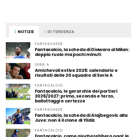
NOTIZIE
DI TENDENZA
FANTASCHEDE
Fantacalcio, la scheda di Diawara al Milan:
doppio ruolo ma pochi minuti
SERIE A
Amichevoli estive 2026: calendario e
risultati delle 20 squadre di Serie A
FANTACALCIO
Fantacalcio, le gerarchie dei portieri
2026/2027: primo, secondo e terzo,
ballottaggi e certezze
FANTASCHEDE
Fantacalcio, la scheda di Alajbegovic alla
Juve: non è il clone di Yildiz
FANTACALCIO
Fantacalcio, come giocherebbero oggi: le