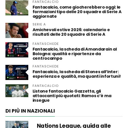
FANTACALCIO
Fantacalcio, come giocherebbero oggi: le
formazioni tipo delle 20 squadre di Serie A
aggiornate
SERIE A
Amichevoli estive 2026: calendario e
risultati delle 20 squadre di Serie A
FANTASCHEDE
Fantacalcio, la scheda di Amondarain al
Bologna: qualità e ripartenze da
centrocampo
FANTASCHEDE
Fantacalcio, la scheda di Stones all’Inter:
esperienza e qualità, ma quanti infortuni!
FANTACALCIO
Listone fantacalcio Gazzetta, gli
attaccanti più quotati: Ramos c’è ma
insegue
DI PIÙ IN NAZIONALI
Nations League, guida alle