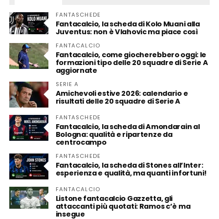
FANTASCHEDE
Fantacalcio, la scheda di Kolo Muani alla
Juventus: non è Vlahovic ma piace così
FANTACALCIO
Fantacalcio, come giocherebbero oggi: le
formazioni tipo delle 20 squadre di Serie A
aggiornate
SERIE A
Amichevoli estive 2026: calendario e
risultati delle 20 squadre di Serie A
FANTASCHEDE
Fantacalcio, la scheda di Amondarain al
Bologna: qualità e ripartenze da
centrocampo
FANTASCHEDE
Fantacalcio, la scheda di Stones all’Inter:
esperienza e qualità, ma quanti infortuni!
FANTACALCIO
Listone fantacalcio Gazzetta, gli
attaccanti più quotati: Ramos c’è ma
insegue