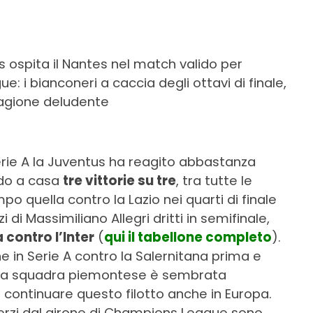
us ospita il Nantes nel match valido per
e: i bianconeri a caccia degli ottavi di finale,
tagione deludente
Serie A la Juventus ha reagito abbastanza
ndo a casa
tre vittorie su tre
, tra tutte le
po quella contro la Lazio nei quarti di finale
 di Massimiliano Allegri dritti in semifinale,
 contro l’Inter
(
qui il tabellone completo
).
he in Serie A contro la Salernitana prima e
o. La squadra piemontese è sembrata
 continuare questo filotto anche in Europa.
terzi dal girone di Champions League sono