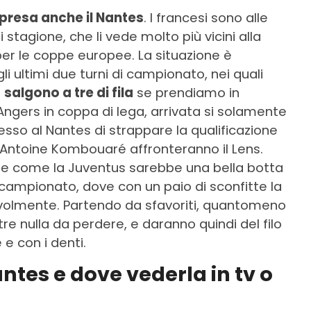
ripresa anche il Nantes
. I francesi sono alle
tagione, che li vede molto più vicini alla
er le coppe europee. La situazione è
i ultimi due turni di campionato, nei quali
e
salgono a tre di fila
se prendiamo in
Angers in coppa di lega, arrivata si solamente
sso al Nantes di strappare la qualificazione
di Antoine Kombouaré affronteranno il Lens.
ee come la Juventus sarebbe una bella botta
a campionato, dove con un paio di sconfitte la
volmente. Partendo da sfavoriti, quantomeno
tre nulla da perdere, e daranno quindi del filo
e con i denti.
ntes e dove vederla in tv o