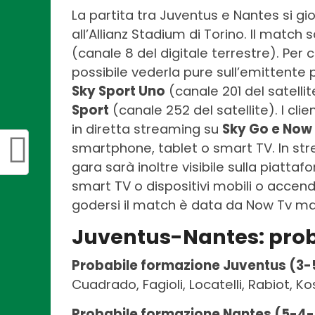
La partita tra Juventus e Nantes si gi
all’Allianz Stadium di Torino. Il match
(canale 8 del digitale terrestre). P
possibile vederla pure sull’emittente p
Sky Sport Uno
(canale 201 del satellit
Sport
(canale 252 del satellite). I cli
in diretta streaming su
Sky Go e Now
smartphone, tablet o smart TV. In stre
gara sarà inoltre visibile sulla piatta
smart TV o dispositivi mobili o accenden
godersi il match è data da Now Tv ma 
Juventus-Nantes: prob
Probabile formazione Juventus (3-
Cuadrado, Fagioli, Locatelli, Rabiot, Ko
Probabile formazione Nantes (5-4-