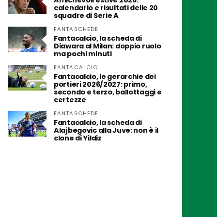
Amichevoli estive 2026:
calendario e risultati delle 20
squadre di Serie A
FANTASCHEDE
Fantacalcio, la scheda di
Diawara al Milan: doppio ruolo
ma pochi minuti
FANTACALCIO
Fantacalcio, le gerarchie dei
portieri 2026/2027: primo,
secondo e terzo, ballottaggi e
certezze
FANTASCHEDE
Fantacalcio, la scheda di
Alajbegovic alla Juve: non è il
clone di Yildiz