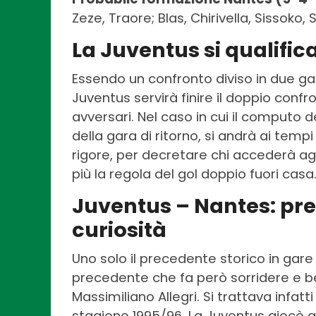
Zeze, Traore; Blas, Chirivella, Sissoko
La Juventus si qualific
Essendo un confronto diviso in due gar
Juventus servirà finire il doppio confr
avversari. Nel caso in cui il computo d
della gara di ritorno, si andrà ai tem
rigore, per decretare chi accederà agl
più la regola del gol doppio fuori casa
Juventus – Nantes: prec
curiosità
Uno solo il precedente storico in gare u
precedente che fa però sorridere e b
Massimiliano Allegri. Si trattava infat
stagione 1995/96. La Juventus giocò a