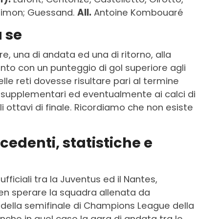
, Simon; Guessand.
All.
Antoine Kombouaré
a se
e, una di andata ed una di ritorno, alla
onto con un punteggio di gol superiore agli
elle reti dovesse risultare pari al termine
pi supplementari ed eventualmente ai calci di
i ottavi di finale. Ricordiamo che non esiste
.
edenti, statistiche e
fficiali tra la Juventus ed il Nantes,
en sperare la squadra allenata da
ti della semifinale di Champions League della
nche in quel caso la gara di andata tra le