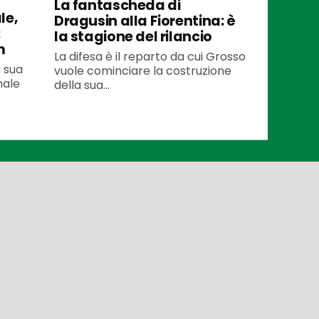
La fantascheda di
le,
Dragusin alla Fiorentina: è
:
la stagione del rilancio
m
La difesa è il reparto da cui Grosso
a sua
vuole cominciare la costruzione
inale
della sua...