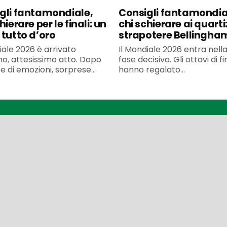
gli fantamondiale,
Consigli fantamondia
hierare per le finali: un
chi schierare ai quarti
 tutto d’oro
strapotere Bellingha
iale 2026 è arrivato
Il Mondiale 2026 entra nell
imo, attesissimo atto. Dopo
fase decisiva. Gli ottavi di f
 di emozioni, sorprese...
hanno regalato...