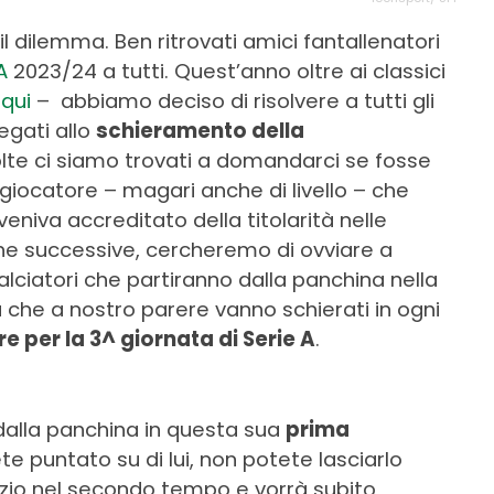
l dilemma. Ben ritrovati amici fantallenatori
A
2023/24 a tutti. Quest’anno oltre ai classici
i
qui
– abbiamo deciso di risolvere a tutti gli
legati allo
schieramento della
lte ci siamo trovati a domandarci se fosse
n giocatore – magari anche di livello – che
eniva accreditato della titolarità nelle
ghe successive, cercheremo di ovviare a
lciatori che partiranno dalla panchina nella
che a nostro parere vanno schierati in ogni
e per la 3^ giornata di Serie A
.
 dalla panchina in questa sua
prima
te puntato su di lui, non potete lasciarlo
azio nel secondo tempo e vorrà subito