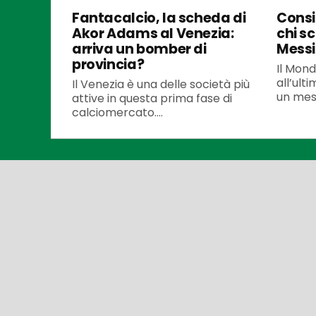
Fantacalcio, la scheda di
Consi
Akor Adams al Venezia:
chi sc
arriva un bomber di
Messi
provincia?
Il Mond
all’ult
Il Venezia è una delle società più
un mese
attive in questa prima fase di
calciomercato....