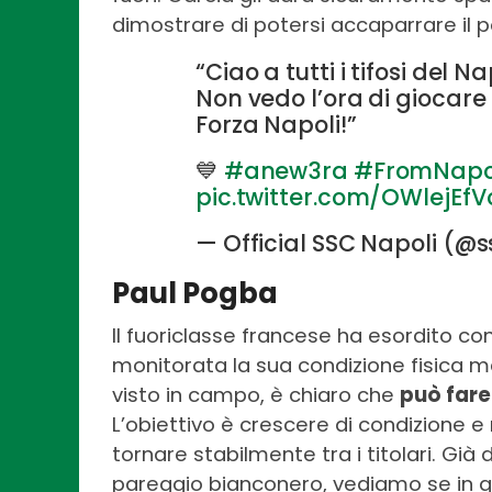
dimostrare di potersi accaparrare il po
“Ciao a tutti i tifosi del N
Non vedo l’ora di giocare 
Forza Napoli!”
💙
#anew3ra
#FromNapo
pic.twitter.com/OWlejEf
— Official SSC Napoli (@
Paul Pogba
Il fuoriclasse francese ha esordito co
monitorata la sua condizione fisica ma
visto in campo, è chiaro che
può fare
L’obiettivo è crescere di condizione
tornare stabilmente tra i titolari. Già 
pareggio bianconero, vediamo se in 