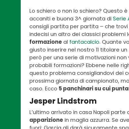
Lo schiero o non lo schiero? Questo è i
accaniti e buona 3^ giornata di
Serie 
consigli partita per partita – che trov
indecisi un altro dei classici problemi 
formazione
al
fantacalcio
. Quante vo
giusto inserire nel nostro 11 titolare u
però per una serie di motivazioni non v
probabili formazioni? Ebbene nelle ri
questo problema consigliandovi dei ca
prossima giornata di campionato, ma 
caso. Ecco
5 panchinari su cui puntar
Jesper Lindstrom
L’ultimo arrivato in casa Napoli parte
apparizione
in maglia azzurra. Se ave
fuori: Garcia gli darà sicuramente sp