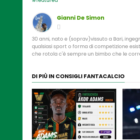
#featured
Gianni De Simon
30 anni, nato e (soprav)vissuto a Bari, ingeg
qualsiasi sport o forma di competizione esist
che rotola c'è sempre un bimbo che le corre
DI PIÙ IN CONSIGLI FANTACALCIO