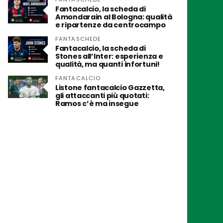
Fantacalcio, la scheda di
Amondarain al Bologna: qualità
e ripartenze da centrocampo
FANTASCHEDE
Fantacalcio, la scheda di
Stones all’Inter: esperienza e
qualità, ma quanti infortuni!
FANTACALCIO
Listone fantacalcio Gazzetta,
gli attaccanti più quotati:
Ramos c’è ma insegue