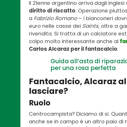
Il 21enne argentino arriva dagli ingles
diritto di riscatto
. Operazione piuttos
a
Fabrizio Romano
– i bianconeri dovr
euro nelle casse dei
Saints
, oltre a g
rivendita. Si tratta di un calciatore
colpo molto interessante anche al
fa
Carlos Alcaraz per il fantacalcio
.
Guida all’asta di riparaz
per una rosa perfetta
Fantacalcio, Alcaraz a
lasciare?
Ruolo
Centrocampista? Diciamo di si. Quantom
anche se in campo è un altro paio di m