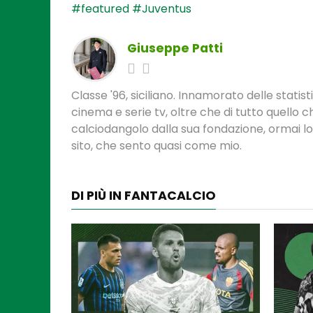
#featured
#Juventus
Giuseppe Patti
Classe '96, siciliano. Innamorato delle statis
cinema e serie tv, oltre che di tutto quello
calciodangolo dalla sua fondazione, ormai l
sito, che sento quasi come mio.
DI PIÙ IN FANTACALCIO