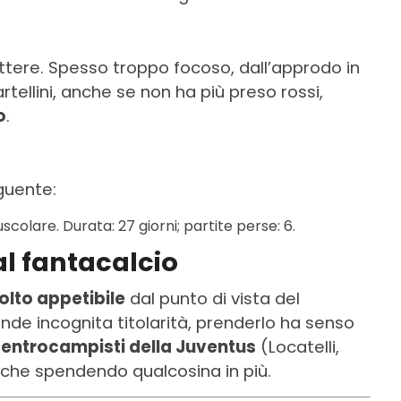
rattere. Spesso troppo focoso, dall’approdo in
tellini, anche se non ha più preso rossi,
o
.
eguente:
colare. Durata: 27 giorni; partite perse: 6.
al fantacalcio
olto appetibile
dal punto di vista del
nde incognita titolarità, prenderlo ha senso
 centrocampisti della Juventus
(Locatelli,
nche spendendo qualcosina in più.