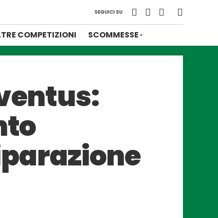
SEGUICI SU
LTRE COMPETIZIONI
SCOMMESSE
uventus:
nto
riparazione