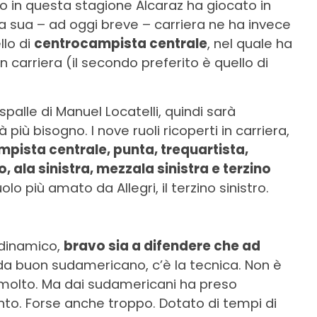
lo in questa stagione Alcaraz ha giocato in
a la sua – ad oggi breve – carriera ne ha invece
llo di
centrocampista centrale
, nel quale ha
n carriera (il secondo preferito è quello di
spalle di Manuel Locatelli, quindi sarà
più bisogno. I nove ruoli ricoperti in carriera,
pista centrale, punta, trequartista,
 ala sinistra, mezzala sinistra e terzino
lo più amato da Allegri, il terzino sinistro.
 dinamico,
bravo sia a difendere che ad
, da buon sudamericano, c’è la tecnica. Non è
a molto. Ma dai sudamericani ha preso
anto. Forse anche troppo. Dotato di tempi di