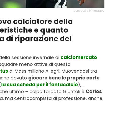
Iconsport / PA Images
ovo calciatore della
eristiche e quanto
a di riparazione del
 della sessione invernale di
calciomercato
e squadre meno attive di questa
tus
di Massimiliano Allegri. Muovendosi tra
 hanno dovuto
giocare bene le proprie carte
.
(
la sua scheda per il fantacalcio
), il
he ultimo – colpo targato Giuntoli è
Carlos
a, ma centrocampista di professione, anche