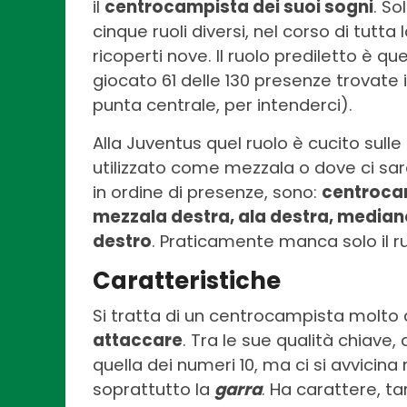
il
centrocampista dei suoi sogni
. So
cinque ruoli diversi, nel corso di tutt
ricoperti nove. Il ruolo prediletto è que
giocato 61 delle 130 presenze trovate i
punta centrale, per intenderci).
Alla Juventus quel ruolo è cucito sulle 
utilizzato come mezzala o dove ci sarà 
in ordine di presenze, sono:
centrocam
mezzala destra, ala destra, mediano,
destro
. Praticamente manca solo il ruo
Caratteristiche
Si tratta di un centrocampista molto
attaccare
. Tra le sue qualità chiave
quella dei numeri 10, ma ci si avvicin
soprattutto la
garra
. Ha carattere, t