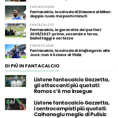
FANTASCHEDE
Fantacalcio, la scheda di Diawara al Milan:
doppio ruolo ma pochi minuti
FANTACALCIO
Fantacalcio, le gerarchie dei portieri
2026/2027: primo, secondo e terzo,
ballottaggi e certezze
FANTASCHEDE
Fantacalcio, la scheda di Alajbegovic alla
Juve: non è il clone di Yildiz
DI PIÙ IN FANTACALCIO
Listone fantacalcio Gazzetta,
gli attaccanti più quotati:
Ramos c’è ma insegue
Listone fantacalcio Gazzetta,
i centrocampisti più quotati:
Calhanoglu meglio di Pulisic