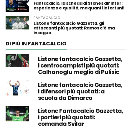
Fantacalcio, la scheda di Stones all’Inter:
esperienza e qualità, ma quanti infortuni!
FANTACALCIO
Listone fantacalcio Gazzetta, gli
attaccanti più quotati: Ramos c’è ma
insegue
DI PIÙ IN FANTACALCIO
Listone fantacalcio Gazzetta,
i centrocampisti più quotati:
Calhanoglu meglio di Pulisic
Listone fantacalcio Gazzetta,
i difensori più quotati: a
scuola da Dimarco
Listone Fantacalcio Gazzetta,
i portieri più quotati:
comanda Svilar