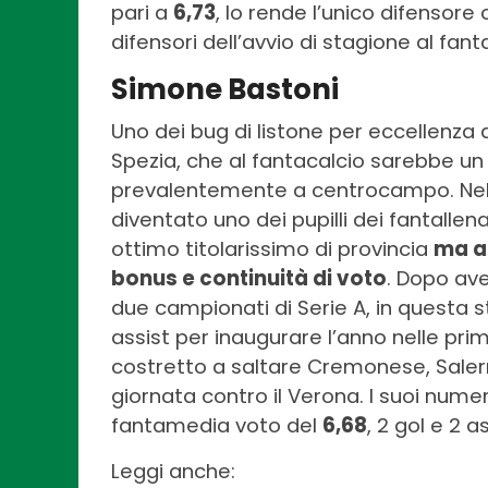
pari a
6,73
, lo rende l’unico difensore 
difensori dell’avvio di stagione al fant
Simone Bastoni
Uno dei bug di listone per eccellenza d
Spezia, che al fantacalcio sarebbe un 
prevalentemente a centrocampo. Nell
diventato uno dei pupilli dei fantallen
ottimo titolarissimo di provincia
ma a
bonus e continuità di voto
. Dopo aver
due campionati di Serie A, in questa st
assist per inaugurare l’anno nelle prim
costretto a saltare Cremonese, Salerni
giornata contro il Verona. I suoi nume
fantamedia voto del
6,68
, 2 gol e 2 a
Leggi anche: