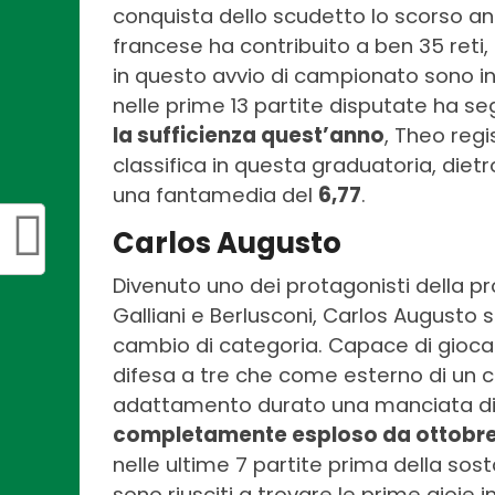
conquista dello scudetto lo scorso anno
francese ha contribuito a ben 35 reti, c
in questo avvio di campionato sono in 
nelle prime 13 partite disputate ha seg
la sufficienza quest’anno
, Theo reg
classifica in questa graduatoria, diet
una fantamedia del
6,77
.
Carlos Augusto
Divenuto uno dei protagonisti della 
Galliani e Berlusconi, Carlos Augusto
cambio di categoria. Capace di gioc
difesa a tre che come esterno di un 
adattamento durato una manciata di
completamente esploso da ottobre 
nelle ultime 7 partite prima della sosta
sono riusciti a trovare le prime gioie