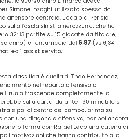
ione, lo scorso anno Dimarco aveva
per Simone Inzaghi, utilizzato spesso da
e difensore centrale. L’addio di Perisic
o sulla fascia sinistra nerazzurra, che ha
o 32: 13 partite su 15 giocate da titolare,
orso anno) e fantamedia del
6,87
(vs 6,34
ati ed 1 assist servito.
ta classifica è quella di Theo Hernandez,
rendimento nel reparto difensivo al
are il ruolo trascende completamente la
erebbe sulla carta: durante i 90 minuti lo si
stra e poi al centro del campo, prima sul
e con una diagonale difensiva, per poi ancora
 rossonero forma con Rafael Leao una catena di
cipali motivazioni che hanno contribuito alla