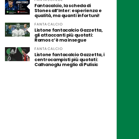
Fantacalcio, la scheda di
Stones all’Inter: esperienza e
qualità, ma quanti infortuni!
FANTACALCIO
Listone fantacalcio Gazzetta,
gli attaccanti più quotati:
Ramos c’è ma insegue
FANTACALCIO
Listone fantacalcio Gazzetta, i
centrocampisti più quotati:
Calhanoglu meglio di Pulisic