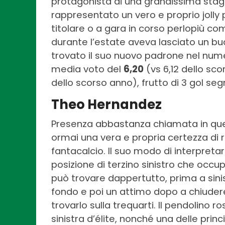
protagonista di una grandissima stag
rappresentato un vero e proprio jolly 
titolare o a gara in corso perlopiù com
durante l’estate aveva lasciato un buc
trovato il suo nuovo padrone nel numer
media voto del
6,20
(vs 6,12 dello sc
dello scorso anno), frutto di 3 gol segn
Theo Hernandez
Presenza abbastanza chiamata in ques
ormai una vera e propria certezza di 
fantacalcio. Il suo modo di interpret
posizione di terzino sinistro che occup
può trovare dappertutto, prima a sini
fondo e poi un attimo dopo a chiuder
trovarlo sulla trequarti. Il pendolino
sinistra d’élite, nonché una delle prin