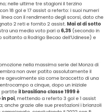
; nelle ultime tre stagioni il terzino
on 18 gol e 17 assist a referto: i suoi numeri
linea con il rendimento degli scorsi, dato che
nato 2 reti e fornito 2 assist.
Mai al di sotto
istra una media voto pari a
6,35
(secondo in
ro soltanto a Rodrigo Becao dell’Udinese) e
promozione nella massima serie del Monza di
 sembra non aver patito assolutamente il
are agevolmente sia come braccetto di una
centrocampo a cinque, dopo un iniziale
 partite
il brasiliano classe 1999 è
in poi
, mettendo a referto 3 gol e 1 assist
; anche grazie alle sue prestazioni i brianzoli
 in campionato, concludendo il 2022 con 5