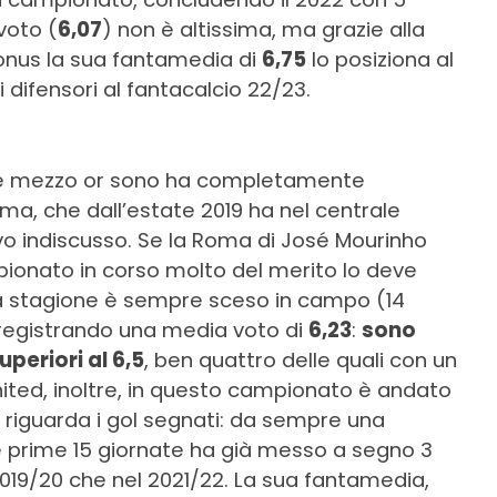
voto (
6,07
) non è altissima, ma grazie alla
bonus la sua fantamedia di
6,75
lo posiziona al
i difensori al fantacalcio 22/23.
ni e mezzo or sono ha completamente
oma, che dall’estate 2019 ha nel centrale
vo indiscusso. Se la Roma di José Mourinho
pionato in corso molto del merito lo deve
a stagione è sempre sceso in campo (14
 registrando una media voto di
6,23
:
sono
superiori al 6,5
, ben quattro delle quali con un
 United, inoltre, in questo campionato è andato
 riguarda i gol segnati: da sempre una
le prime 15 giornate ha già messo a segno 3
l 2019/20 che nel 2021/22. La sua fantamedia,