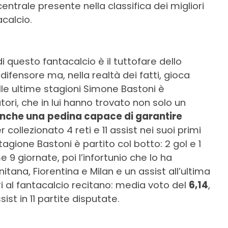
centrale presente nella classifica dei migliori
acalcio.
i questo fantacalcio è il tuttofare dello
difensore ma, nella realtà dei fatti, gioca
e ultime stagioni Simone Bastoni è
atori, che in lui hanno trovato non solo un
nche una
pedina capace di garantire
 collezionato 4 reti e 11 assist nei suoi primi
agione Bastoni è partito col botto: 2 gol e 1
e 9 giornate, poi l’infortunio che lo ha
tana, Fiorentina e Milan e un assist all’ultima
ri al fantacalcio recitano: media voto del
6,14
,
ssist in 11 partite disputate.