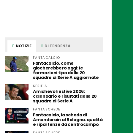
NOTIZIE
DI TENDENZA
FANTACALCIO
Fantacalcio, come
giocherebbero oggi: le
formazioni tipo delle 20
squadre di Serie A aggiornate
SERIE A
Amichevoli estive 2026:
calendario e risultati delle 20
squadre di Serie A
FANTASCHEDE
Fantacalcio, la scheda di
Amondarain al Bologna: qualità
e ripartenze da centrocampo
FANTASCHEDE