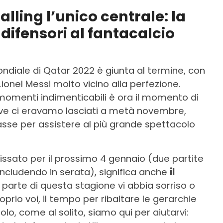
lling l’unico centrale: la
i difensori al fantacalcio
Mondiale di Qatar 2022 è giunta al termine, con
Lionel Messi molto vicino alla perfezione.
i momenti indimenticabili è ora il momento di
ove ci eravamo lasciati a metà novembre,
asse per assistere al più grande spettacolo
, fissato per il prossimo 4 gennaio (due partite
concludendo in serata), significa anche
il
 parte di questa stagione vi abbia sorriso o
prio voi, il tempo per ribaltare le gerarchie
lo, come al solito, siamo qui per aiutarvi: