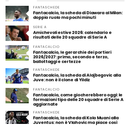
FANTASCHEDE
Fantacalcio, la scheda di Diawara al Milan:
doppio ruolo ma pochi minuti
SERIE A
Amichevoli estive 2026: calendario e
risultati delle 20 squadre di Serie A
FANTACALCIO
Fantacalcio, le gerarchie dei portieri
2026/2027: primo, secondo e terzo,
ballottaggi e certezze
FANTASCHEDE
Fantacalcio, la scheda di Alajbegovic alla
Juve: non è il clone di Yildiz
FANTACALCIO
Fantacalcio, come giocherebbero oggi: le
formazioni tipo delle 20 squadre di Serie A
aggiornate
FANTASCHEDE
Fantacalcio, la scheda di Kolo Muani alla
Juventus: non è Vlahovic ma piace così