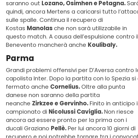
saranno out
Lozano, Osimhen e Petagna.
Sar
quindi, ancora Mertens a caricarsi tutto l’attac
sulle spalle. Continua il recupero di
Kostas
Manolas
che non sarà utilizzabile in
questo match. A causa dell’espulsione contro i
Benevento mancherà anche
Koulibaly.
Parma
Grandi problemi offensivi per D’Aversa contro l
capolista Inter. Dopo la partita con lo Spezia si
fermato anche
Cornelius.
Oltre alla punta
danese non saranno della partita
neanche
Zirkzee e Gervinho.
Finito in anticipo i
campionato di
Nicolussi Caviglia.
Non riesce
ancora ad essere pronto per la prima con i
ducali Graziano
Pellè.
Per lui ancora 10 giorni di
recupero e poi potrebbe tornare tra i convocat