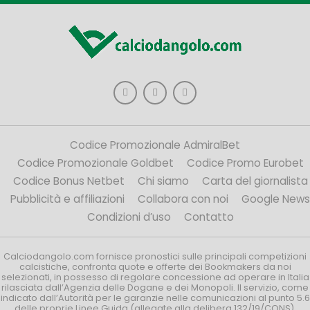
Codice Promozionale AdmiralBet
Codice Promozionale Goldbet
Codice Promo Eurobet
Codice Bonus Netbet
Chi siamo
Carta del giornalista
Pubblicità e affiliazioni
Collabora con noi
Google News
Condizioni d’uso
Contatto
Calciodangolo.com fornisce pronostici sulle principali competizioni
calcistiche, confronta quote e offerte dei Bookmakers da noi
selezionati, in possesso di regolare concessione ad operare in Italia
rilasciata dall’Agenzia delle Dogane e dei Monopoli. Il servizio, come
indicato dall’Autorità per le garanzie nelle comunicazioni al punto 5.6
delle proprie Linee Guida (allegate alla delibera 132/19/CONS),