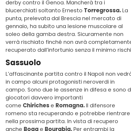
derby contro il Genoa. Mancherà tra i
blucerchiati soltanto Ernesto
Torregrossa.
La
punta, prelevata dal Brescia nel mercato di
gennaio, ha subito una lesione muscolare al
soleo della gamba destra. Sicuramente non
verrà rischiato finché non avrà completament
recuperato dall’infortunio senza il minimo rischi
Sassuolo
L’affascinante partita contro il Napoli non vedr
in campo alcuni protagonisti neroverdi in
campo. Sono due le assenze in difesa e sono d
giocatori davvero importanti
come
Chiriches
e
Romagna.
Il difensore
romeno sta recuperando e potrebbe rientrare
nella prossima partita. In vista di recupero
anche
Boga
e
Bourabia.
Per entrambi la