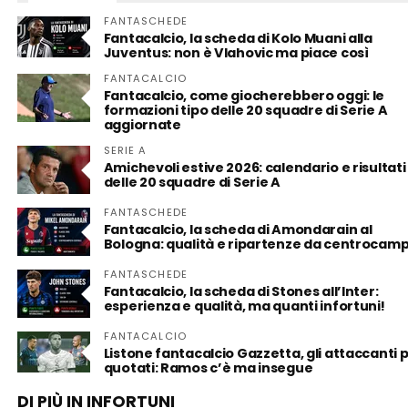
FANTASCHEDE
Fantacalcio, la scheda di Kolo Muani alla
Juventus: non è Vlahovic ma piace così
FANTACALCIO
Fantacalcio, come giocherebbero oggi: le
formazioni tipo delle 20 squadre di Serie A
aggiornate
SERIE A
Amichevoli estive 2026: calendario e risultati
delle 20 squadre di Serie A
FANTASCHEDE
Fantacalcio, la scheda di Amondarain al
Bologna: qualità e ripartenze da centrocam
FANTASCHEDE
Fantacalcio, la scheda di Stones all’Inter:
esperienza e qualità, ma quanti infortuni!
FANTACALCIO
Listone fantacalcio Gazzetta, gli attaccanti p
quotati: Ramos c’è ma insegue
DI PIÙ IN INFORTUNI