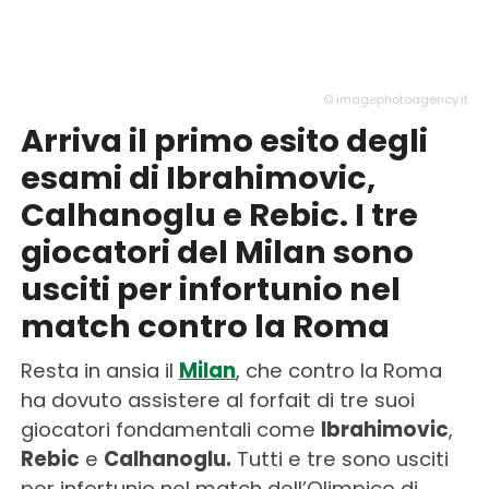
© imagephotoagency.it
Arriva il primo esito degli
esami di Ibrahimovic,
Calhanoglu e Rebic. I tre
giocatori del Milan sono
usciti per infortunio nel
match contro la Roma
Resta in ansia il
Milan
, che contro la Roma
ha dovuto assistere al forfait di tre suoi
giocatori fondamentali come
Ibrahimovic
,
Rebic
e
Calhanoglu.
Tutti e tre sono usciti
per infortunio nel match dell’Olimpico di