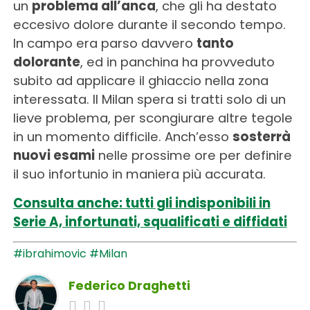
un
problema all’anca
, che gli ha destato
eccesivo dolore durante il secondo tempo.
In campo era parso davvero
tanto
dolorante
, ed in panchina ha provveduto
subito ad applicare il ghiaccio nella zona
interessata. Il Milan spera si tratti solo di un
lieve problema, per scongiurare altre tegole
in un momento difficile. Anch’esso
sosterrà
nuovi esami
nelle prossime ore per definire
il suo infortunio in maniera più accurata.
Consulta anche: tutti gli indisponibili in
Serie A, infortunati, squalificati e diffidati
#ibrahimovic
#Milan
Federico Draghetti