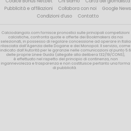
Codice Bonus Netbet
Chi siamo
Carta del giornalista
Pubblicità e affiliazioni
Collabora con noi
Google News
Condizioni d’uso
Contatto
Calciodangolo.com fornisce pronostici sulle principali competizioni
calcistiche, confronta quote e offerte dei Bookmakers da noi
selezionati, in possesso di regolare concessione ad operare in Italia
rilasciata dall’Agenzia delle Dogane e dei Monopoli. Il servizio, come
indicato dall’Autorità per le garanzie nelle comunicazioni al punto 5.6
delle proprie Linee Guida (allegate alla delibera 132/19/CONS),
è effettuato nel rispetto del principio di continenza, non
ingannevolezza e trasparenza e non costituisce pertanto una forma
di pubblicità.