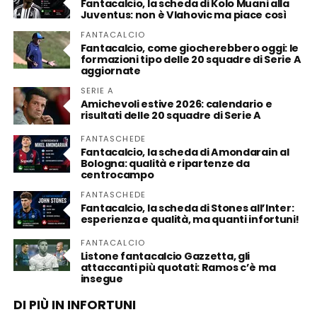
Fantacalcio, la scheda di Kolo Muani alla
Juventus: non è Vlahovic ma piace così
FANTACALCIO
Fantacalcio, come giocherebbero oggi: le
formazioni tipo delle 20 squadre di Serie A
aggiornate
SERIE A
Amichevoli estive 2026: calendario e
risultati delle 20 squadre di Serie A
FANTASCHEDE
Fantacalcio, la scheda di Amondarain al
Bologna: qualità e ripartenze da
centrocampo
FANTASCHEDE
Fantacalcio, la scheda di Stones all’Inter:
esperienza e qualità, ma quanti infortuni!
FANTACALCIO
Listone fantacalcio Gazzetta, gli
attaccanti più quotati: Ramos c’è ma
insegue
DI PIÙ IN INFORTUNI