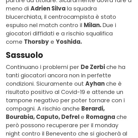
partire da titolare. Sicuramente dovrà fare a
meno di
Adrien Silva
la squadra
blucerchiata, il centrocampista è stato
espulso nel match contro il
Milan.
Due i
giocatori diffidati e a rischio squalifica
come
Thorsby
e
Yoshida.
Sassuolo
Continuano i problemi per
De Zerbi
che ha
tanti giocatori ancora non in perfette
condizioni. Sicuramente out
Ayhan
che è
risultato positivo al Covid-19 e attende un
tampone negativo per poter tornare con i
compagni. A rischio anche
Berardi,
Bourabia, Caputo, Defrel
e
Romagna
che
però possono recuperare per il monday
night contro il Benevento che si giocherà al