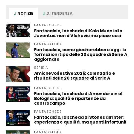
NOTIZIE
DI TENDENZA
FANTASCHEDE
Fantacalcio, la scheda di Kolo Muani alla
Juventus: non è Vlahovic ma piace così
FANTACALCIO
Fantacalcio, come giocherebbero oggi: le
formazioni tipo delle 20 squadre di Serie A
aggiornate
SERIE A
Amichevoli estive 2026: calendario e
risultati delle 20 squadre di Serie A
FANTASCHEDE
Fantacalcio, la scheda di Amondarain al
Bologna: qualità e ripartenze da
centrocampo
FANTASCHEDE
Fantacalcio, la scheda di Stones all’Inter:
esperienza e qualità, ma quanti infortuni!
FANTACALCIO