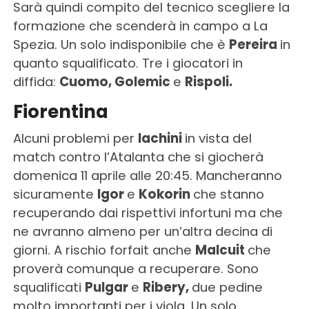
Sarà quindi compito del tecnico scegliere la
formazione che scenderà in campo a La
Spezia. Un solo indisponibile che è
Pereira
in
quanto squalificato. Tre i giocatori in
diffida:
Cuomo, Golemic
e
Rispoli.
Fiorentina
Alcuni problemi per
Iachini
in vista del
match contro l’Atalanta che si giocherà
domenica 11 aprile alle 20:45. Mancheranno
sicuramente
Igor
e
Kokorin
che stanno
recuperando dai rispettivi infortuni ma che
ne avranno almeno per un’altra decina di
giorni. A rischio forfait anche
Malcuit
che
proverà comunque a recuperare. Sono
squalificati
Pulgar
e
Ribery,
due pedine
molto importanti per i viola. Un solo