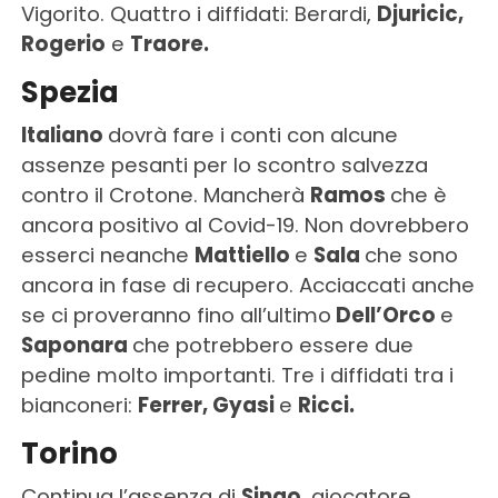
Vigorito. Quattro i diffidati: Berardi,
Djuricic,
Rogerio
e
Traore.
Spezia
Italiano
dovrà fare i conti con alcune
assenze pesanti per lo scontro salvezza
contro il Crotone. Mancherà
Ramos
che è
ancora positivo al Covid-19. Non dovrebbero
esserci neanche
Mattiello
e
Sala
che sono
ancora in fase di recupero. Acciaccati anche
se ci proveranno fino all’ultimo
Dell’Orco
e
Saponara
che potrebbero essere due
pedine molto importanti. Tre i diffidati tra i
bianconeri:
Ferrer, Gyasi
e
Ricci.
Torino
Continua l’assenza di
Singo
, giocatore