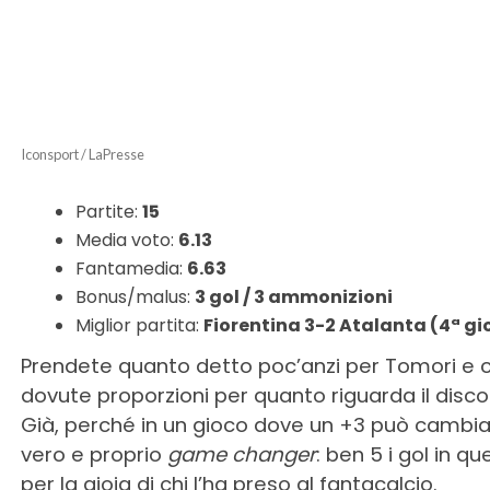
Iconsport / LaPresse
Partite:
15
Media voto:
6.13
Fantamedia:
6.63
Bonus/malus:
3 gol / 3 ammonizioni
Miglior partita:
Fiorentina 3-2 Atalanta (4ª gi
Prendete quanto detto poc’anzi per Tomori e c
dovute proporzioni per quanto riguarda il disco
Già, perché in un gioco dove un +3 può cambiart
vero e proprio
game changer
: ben 5 i gol in q
per la gioia di chi l’ha preso al fantacalcio.