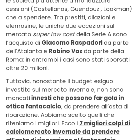
le società più attente a monetizzare
cessioni (Castellanos, Guendouzi, Lookman)
che a spendere. Tra prestiti, dilazioni e
elemosine, le uniche due eccezioni sul
mercato
super low cost
della Serie A sono
l’acquisto di
Giacomo Raspadori
da parte
dell’Atalanta e
Robino Vaz
da parte della
Roma: in entrambi i casi sono stati sborsati
oltre 20 milioni.
Tuttavia, nonostante il budget esiguo
investito sul mercato invernale, non sono
mancati
innesti che possono far gola in
ottica fantacalcio
, da prendere all’asta di
riparazione. Abbiamo scelto quelli che
riteniamo i migliori. Ecco i
7 migliori colpi di
calciomercato invernale da prendere