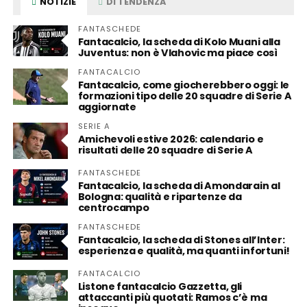
NOTIZIE
DI TENDENZA
FANTASCHEDE
Fantacalcio, la scheda di Kolo Muani alla
Juventus: non è Vlahovic ma piace così
FANTACALCIO
Fantacalcio, come giocherebbero oggi: le
formazioni tipo delle 20 squadre di Serie A
aggiornate
SERIE A
Amichevoli estive 2026: calendario e
risultati delle 20 squadre di Serie A
FANTASCHEDE
Fantacalcio, la scheda di Amondarain al
Bologna: qualità e ripartenze da
centrocampo
FANTASCHEDE
Fantacalcio, la scheda di Stones all’Inter:
esperienza e qualità, ma quanti infortuni!
FANTACALCIO
Listone fantacalcio Gazzetta, gli
attaccanti più quotati: Ramos c’è ma