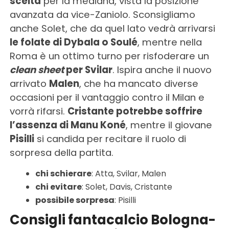
scelta
per la mediana, vista la posizione
avanzata da vice-Zaniolo. Sconsigliamo
anche Solet, che da quel lato vedrà arrivarsi
le folate di Dybala o Soulé
, mentre nella
Roma è un ottimo turno per risfoderare un
clean sheet
per Svilar
. Ispira anche il nuovo
arrivato
Malen
, che ha mancato diverse
occasioni per il vantaggio contro il Milan e
vorrà rifarsi.
Cristante potrebbe soffrire
l’assenza di Manu Koné
, mentre il giovane
Pisilli
si candida per recitare il ruolo di
sorpresa della partita.
chi schierare
: Atta, Svilar, Malen
chi evitare
: Solet, Davis, Cristante
possibile sorpresa
: Pisilli
Consigli fantacalcio Bologna-