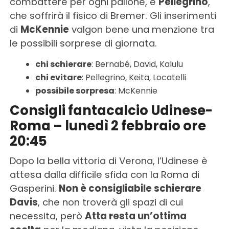
combattere per ogni pallone, e
Pellegrino
,
che soffrirà il fisico di Bremer. Gli inserimenti
di
McKennie
valgon bene una menzione tra
le possibili sorprese di giornata.
chi schierare
: Bernabé, David, Kalulu
chi evitare
: Pellegrino, Keita, Locatelli
possibile sorpresa
: McKennie
Consigli fantacalcio Udinese-
Roma – lunedì 2 febbraio ore
20:45
Dopo la bella vittoria di Verona, l’Udinese è
attesa dalla difficile sfida con la Roma di
Gasperini.
Non è consigliabile schierare
Davis
, che non troverà gli spazi di cui
necessita, però
Atta resta un’ottima