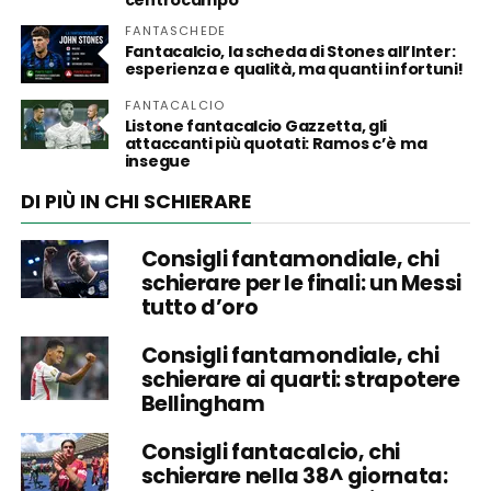
FANTASCHEDE
Fantacalcio, la scheda di Stones all’Inter:
esperienza e qualità, ma quanti infortuni!
FANTACALCIO
Listone fantacalcio Gazzetta, gli
attaccanti più quotati: Ramos c’è ma
insegue
DI PIÙ IN CHI SCHIERARE
Consigli fantamondiale, chi
schierare per le finali: un Messi
tutto d’oro
Consigli fantamondiale, chi
schierare ai quarti: strapotere
Bellingham
Consigli fantacalcio, chi
schierare nella 38^ giornata: