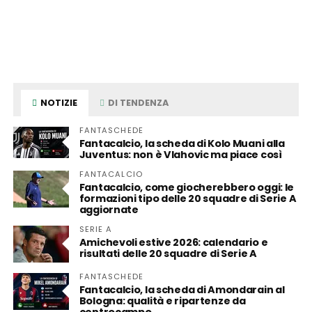
NOTIZIE
DI TENDENZA
FANTASCHEDE
Fantacalcio, la scheda di Kolo Muani alla
Juventus: non è Vlahovic ma piace così
FANTACALCIO
Fantacalcio, come giocherebbero oggi: le
formazioni tipo delle 20 squadre di Serie A
aggiornate
SERIE A
Amichevoli estive 2026: calendario e
risultati delle 20 squadre di Serie A
FANTASCHEDE
Fantacalcio, la scheda di Amondarain al
Bologna: qualità e ripartenze da
centrocampo