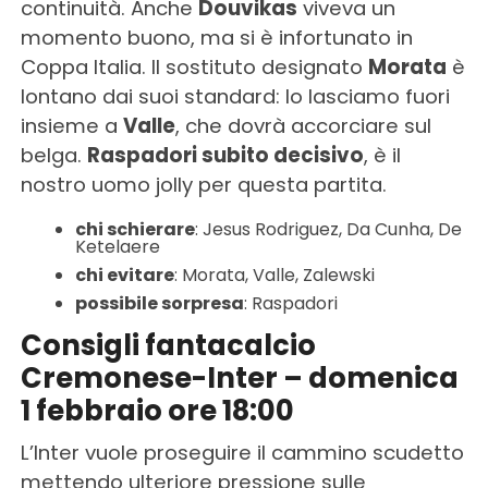
continuità. Anche
Douvikas
viveva un
momento buono, ma si è infortunato in
Coppa Italia. Il sostituto designato
Morata
è
lontano dai suoi standard: lo lasciamo fuori
insieme a
Valle
, che dovrà accorciare sul
belga.
Raspadori subito decisivo
, è il
nostro uomo jolly per questa partita.
chi schierare
: Jesus Rodriguez, Da Cunha, De
Ketelaere
chi evitare
: Morata, Valle, Zalewski
possibile sorpresa
: Raspadori
Consigli fantacalcio
Cremonese-Inter – domenica
1 febbraio ore 18:00
L’Inter vuole proseguire il cammino scudetto
mettendo ulteriore pressione sulle