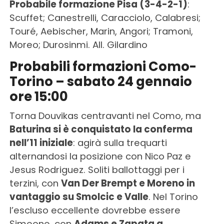
Probabile formazione Pisa (3-4-2-1)
:
Scuffet; Canestrelli, Caracciolo, Calabresi;
Touré, Aebischer, Marin, Angori; Tramoni,
Moreo; Durosinmi. All. Gilardino
Probabili formazioni Como-
Torino – sabato 24 gennaio
ore 15:00
Torna Douvikas centravanti nel Como, ma
Baturina si è conquistato la conferma
nell’11 iniziale
: agirà sulla trequarti
alternandosi la posizione con Nico Paz e
Jesus Rodriguez. Soliti ballottaggi per i
terzini, con
Van Der Brempt e Moreno in
vantaggio su Smolcic e Valle
. Nel Torino
l’escluso eccellente dovrebbe essere
Simeone, con
Adams e Zapata a