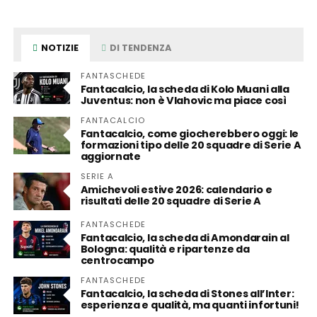
NOTIZIE
DI TENDENZA
FANTASCHEDE
Fantacalcio, la scheda di Kolo Muani alla
Juventus: non è Vlahovic ma piace così
FANTACALCIO
Fantacalcio, come giocherebbero oggi: le
formazioni tipo delle 20 squadre di Serie A
aggiornate
SERIE A
Amichevoli estive 2026: calendario e
risultati delle 20 squadre di Serie A
FANTASCHEDE
Fantacalcio, la scheda di Amondarain al
Bologna: qualità e ripartenze da
centrocampo
FANTASCHEDE
Fantacalcio, la scheda di Stones all’Inter:
esperienza e qualità, ma quanti infortuni!