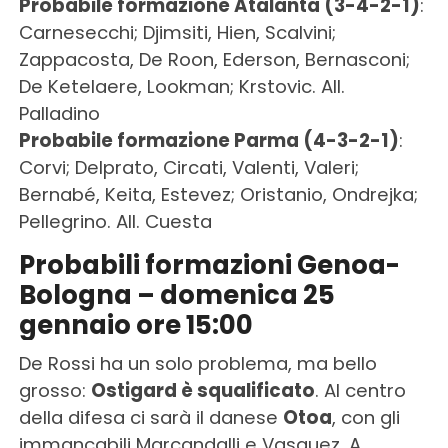
Probabile formazione Atalanta (3-4-2-1)
:
Carnesecchi; Djimsiti, Hien, Scalvini;
Zappacosta, De Roon, Ederson, Bernasconi;
De Ketelaere, Lookman; Krstovic. All.
Palladino
Probabile formazione Parma (4-3-2-1)
:
Corvi; Delprato, Circati, Valenti, Valeri;
Bernabé, Keita, Estevez; Oristanio, Ondrejka;
Pellegrino. All. Cuesta
Probabili formazioni Genoa-
Bologna – domenica 25
gennaio ore 15:00
De Rossi ha un solo problema, ma bello
grosso:
Ostigard è squalificato
. Al centro
della difesa ci sarà il danese
Otoa
, con gli
immancabili Marcandalli e Vasquez. A