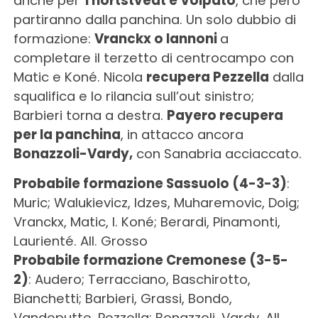
anche per
Thortstvedt e Volpato
, che però
partiranno dalla panchina. Un solo dubbio di
formazione:
Vranckx o Iannoni
a
completare il terzetto di centrocampo con
Matic e Koné. Nicola
recupera Pezzella
dalla
squalifica e lo rilancia sull’out sinistro;
Barbieri torna a destra.
Payero recupera
per la panchina
, in attacco ancora
Bonazzoli-Vardy,
con Sanabria acciaccato.
Probabile formazione Sassuolo (4-3-3)
:
Muric; Walukievicz, Idzes, Muharemovic, Doig;
Vranckx, Matic, I. Koné; Berardi, Pinamonti,
Laurienté. All. Grosso
Probabile formazione Cremonese (3-5-
2)
: Audero; Terracciano, Baschirotto,
Bianchetti; Barbieri, Grassi, Bondo,
Vandeputte, Pezzella; Bonazzoli, Vardy. All.