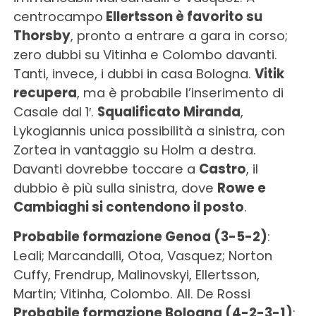
centrocampo
Ellertsson è favorito su
Thorsby
, pronto a entrare a gara in corso;
zero dubbi su Vitinha e Colombo davanti.
Tanti, invece, i dubbi in casa Bologna.
Vitik
recupera
, ma è probabile l’inserimento di
Casale dal 1′.
Squalificato Miranda
,
Lykogiannis unica possibilità a sinistra, con
Zortea in vantaggio su Holm a destra.
Davanti dovrebbe toccare a
Castro
, il
dubbio è più sulla sinistra, dove
Rowe e
Cambiaghi si contendono il posto
.
Probabile formazione Genoa (3-5-2)
:
Leali; Marcandalli, Otoa, Vasquez; Norton
Cuffy, Frendrup, Malinovskyi, Ellertsson,
Martin; Vitinha, Colombo. All. De Rossi
Probabile formazione Bologna (4-2-3-1)
: