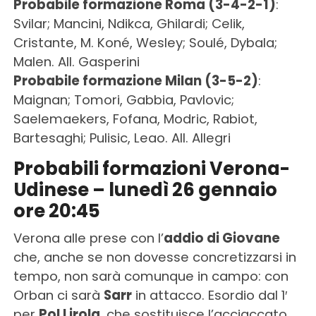
Probabile formazione Roma (3-4-2-1)
:
Svilar; Mancini, Ndikca, Ghilardi; Celik,
Cristante, M. Koné, Wesley; Soulé, Dybala;
Malen. All. Gasperini
Probabile formazione Milan (3-5-2)
:
Maignan; Tomori, Gabbia, Pavlovic;
Saelemaekers, Fofana, Modric, Rabiot,
Bartesaghi; Pulisic, Leao. All. Allegri
Probabili formazioni Verona-
Udinese – lunedì 26 gennaio
ore 20:45
Verona alle prese con l’
addio di Giovane
che, anche se non dovesse concretizzarsi in
tempo, non sarà comunque in campo: con
Orban ci sarà
Sarr
in attacco. Esordio dal 1′
per
Pol Lirola
, che sostituisce l’acciaccato