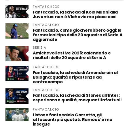
FANTASCHEDE
Fantacalcio, la scheda di Kolo Muani alla
Juventus: non è Vlahovic ma piace così
FANTACALCIO
Fantacalcio, come giocherebbero oggi: le
formazioni tipo delle 20 squadre di Serie A
aggiornate
SERIE A
Amichevoli estive 2026: calendario e
risultati delle 20 squadre di Serie A
FANTASCHEDE
Fantacalcio, la scheda di Amondarain al
Bologna: qualità e ripartenze da
centrocampo
FANTASCHEDE
Fantacalcio, la scheda di Stones all’Inter:
esperienza e qualità, ma quanti infortuni!
FANTACALCIO
Listone fantacalcio Gazzetta, gli
attaccanti più quotati: Ramos c’è ma
insegue