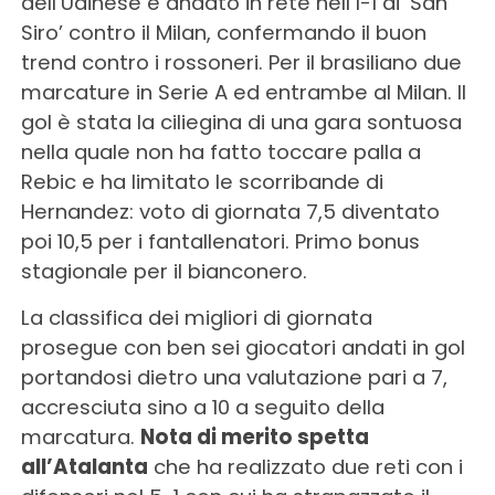
dell’Udinese è andato in rete nell’1-1 di ‘San
Siro’ contro il Milan, confermando il buon
trend contro i rossoneri. Per il brasiliano due
marcature in Serie A ed entrambe al Milan. Il
gol è stata la ciliegina di una gara sontuosa
nella quale non ha fatto toccare palla a
Rebic e ha limitato le scorribande di
Hernandez: voto di giornata 7,5 diventato
poi 10,5 per i fantallenatori. Primo bonus
stagionale per il bianconero.
La classifica dei migliori di giornata
prosegue con ben sei giocatori andati in gol
portandosi dietro una valutazione pari a 7,
accresciuta sino a 10 a seguito della
marcatura.
Nota di merito spetta
all’Atalanta
che ha realizzato due reti con i