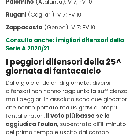
Palomino
(Atalanta): V 7; FV 10
Rugani
(Cagliari): V 7; FV 10
Zappacosta
(Genoa): V 7; FV 10
Consulta anche: i migliori difensori della
Serie A 2020/21
I peggiori difensori della 25^
giornata di fantacalcio
Dalle gioie ai dolori di giornata: diversi
difensori non hanno raggiunto la sufficienza,
ma i peggiori in assoluto sono due giocatori
che hanno portato malus gravi ai propri
fantallenatori.
Il voto più basso se lo
aggiudica Foulon
, subentrato all’11’ minuto
del primo tempo e uscito dal campo