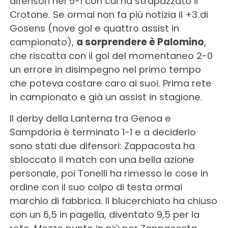
difensori nel 5-1 con cui ha strapazzato il
Crotone. Se ormai non fa più notizia il +3 di
Gosens (nove gol e quattro assist in
campionato),
a sorprendere è Palomino
,
che riscatta con il gol del momentaneo 2-0
un errore in disimpegno nel primo tempo
che poteva costare caro ai suoi. Prima rete
in campionato e già un assist in stagione.
Il derby della Lanterna tra Genoa e
Sampdoria è terminato 1-1 e a deciderlo
sono stati due difensori: Zappacosta ha
sbloccato il match con una bella azione
personale, poi Tonelli ha rimesso le cose in
ordine con il suo colpo di testa ormai
marchio di fabbrica. Il blucerchiato ha chiuso
con un 6,5 in pagella, diventato 9,5 per la