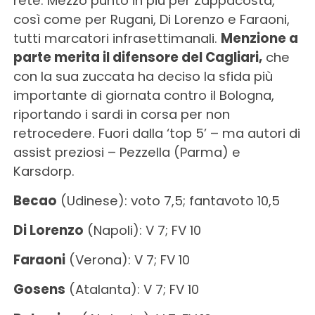
rete. Mezzo punto in più per Zappacosta,
così come per Rugani, Di Lorenzo e Faraoni,
tutti marcatori infrasettimanali.
Menzione a
parte merita il difensore del Cagliari,
che
con la sua zuccata ha deciso la sfida più
importante di giornata contro il Bologna,
riportando i sardi in corsa per non
retrocedere. Fuori dalla ‘top 5’ – ma autori di
assist preziosi – Pezzella (Parma) e
Karsdorp.
Becao
(Udinese): voto 7,5; fantavoto 10,5
Di Lorenzo
(Napoli): V 7; FV 10
Faraoni
(Verona): V 7; FV 10
Gosens
(Atalanta): V 7; FV 10