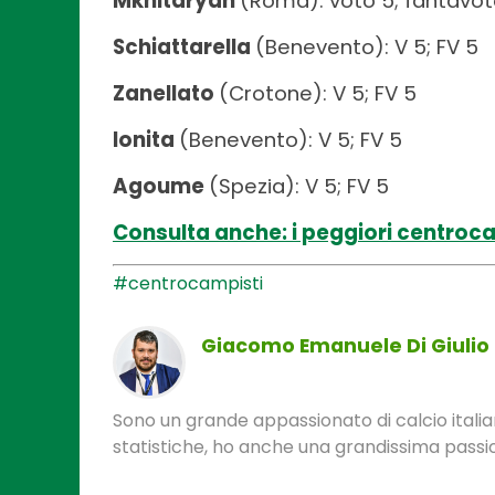
Mkhitaryan
(Roma): voto 5; fantavot
Schiattarella
(Benevento): V 5; FV 5
Zanellato
(Crotone): V 5; FV 5
Ionita
(Benevento): V 5; FV 5
Agoume
(Spezia): V 5; FV 5
Consulta anche: i peggiori centroca
#centrocampisti
Giacomo Emanuele Di Giulio
Sono un grande appassionato di calcio itali
statistiche, ho anche una grandissima passi