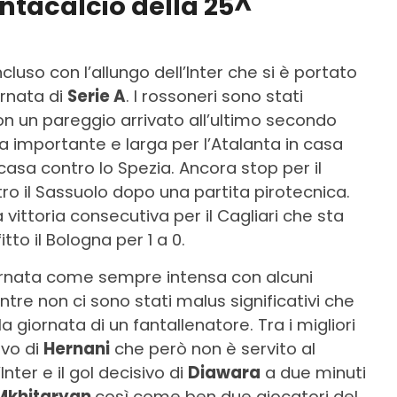
antacalcio della 25^
luso con l’allungo dell’Inter che si è portato
ornata di
Serie A
. I rossoneri sono stati
 con un pareggio arrivato all’ultimo secondo
ria importante e larga per l’Atalanta in casa
casa contro lo Spezia. Ancora stop per il
ro il Sassuolo dopo una partita pirotecnica.
vittoria consecutiva per il Cagliari che sta
tto il Bologna per 1 a 0.
ornata come sempre intensa con alcuni
re non ci sono stati malus significativi che
giornata di un fantallenatore. Tra i migliori
ivo di
Hernani
che però non è servito al
nter e il gol decisivo di
Diawara
a due minuti
Mkhitaryan
così come ben due giocatori del