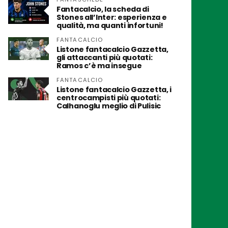
Fantacalcio, la scheda di
Stones all’Inter: esperienza e
qualità, ma quanti infortuni!
FANTACALCIO
Listone fantacalcio Gazzetta,
gli attaccanti più quotati:
Ramos c’è ma insegue
FANTACALCIO
Listone fantacalcio Gazzetta, i
centrocampisti più quotati:
Calhanoglu meglio di Pulisic