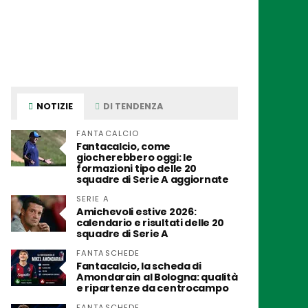
NOTIZIE
DI TENDENZA
FANTACALCIO
Fantacalcio, come
giocherebbero oggi: le
formazioni tipo delle 20
squadre di Serie A aggiornate
SERIE A
Amichevoli estive 2026:
calendario e risultati delle 20
squadre di Serie A
FANTASCHEDE
Fantacalcio, la scheda di
Amondarain al Bologna: qualità
e ripartenze da centrocampo
FANTASCHEDE