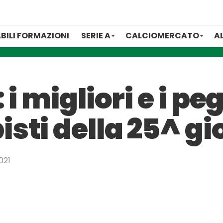
BILI FORMAZIONI
SERIE A
CALCIOMERCATO
A
i migliori e i pe
sti della 25^ gi
021