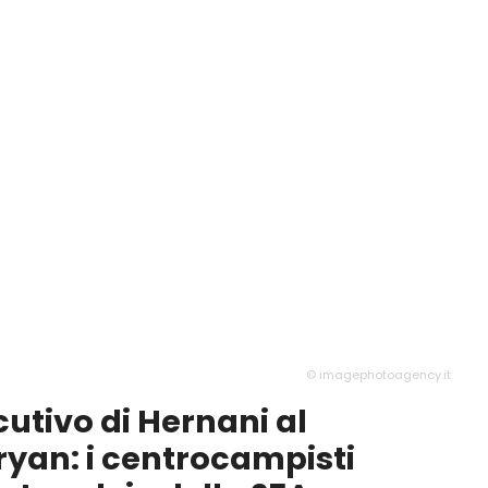
© imagephotoagency.it
utivo di Hernani al
yan: i centrocampisti