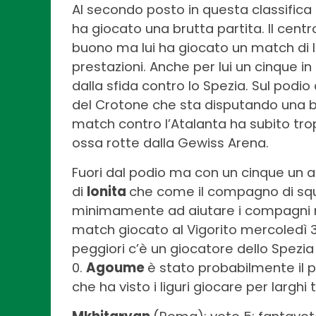
Al secondo posto in questa classifica
ha giocato una brutta partita. Il ce
buono ma lui ha giocato un match di li
prestazioni. Anche per lui un cinque i
dalla sfida contro lo Spezia. Sul podio
del Crotone che sta disputando una bu
match contro l’Atalanta ha subito tro
ossa rotte dalla Gewiss Arena.
Fuori dal podio ma con un cinque un al
di
Ionita
che come il compagno di squa
minimamente ad aiutare i compagni nel
match giocato al Vigorito mercoledì 3
peggiori c’è un giocatore dello Spezia
0.
Agoume
è stato probabilmente il 
che ha visto i liguri giocare per larghi t