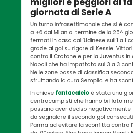
migliori e peggiori al f
giornata di Serie A
Un turno infrasettimanale che si è conc
a +6 dal Milan al termine della 25^ gi
fermati in casa dall’Udinese sull’1 a 1
grazie al gol su rigore di Kessie. Vitto
contro il Crotone e per la Juventus in 
Napoli che ha impattato sul 3 a 3 cont
Nelle zone basse di classifica seconda 
sfruttando la cura Semplici e ha sconfi
In chiave
fantacalcio
è stata una gi
centrocampisti che hanno brillato ment
possano aver deciso negativamente la 
da segnalare il secondo gol consecut
Parma ad evitare la sconfitta contro l’I
dal 90esimo. Non bene invece Henrik