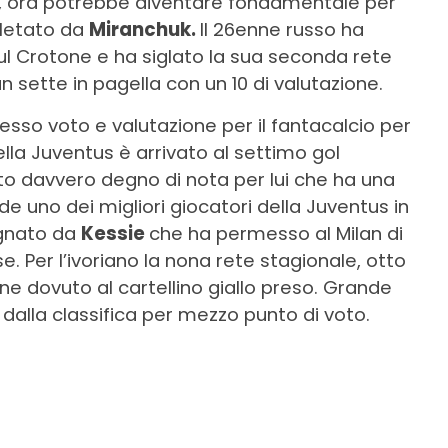
ut, ora potrebbe diventare fondamentale per
pletato da
Miranchuk.
Il 26enne russo ha
a sul Crotone e ha siglato la sua seconda rete
un sette in pagella con un 10 di valutazione.
esso voto e valutazione per il fantacalcio per
ella Juventus è arrivato al settimo gol
to davvero degno di nota per lui che ha una
de uno dei migliori giocatori della Juventus in
egnato da
Kessie
che ha permesso al Milan di
. Per l’ivoriano la nona rete stagionale, otto
ione dovuto al cartellino giallo preso. Grande
 dalla classifica per mezzo punto di voto.