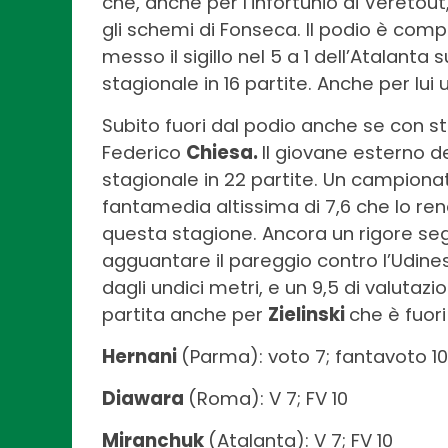
che, anche per l’infortunio di Vereto
gli schemi di Fonseca. Il podio è com
messo il sigillo nel 5 a 1 dell’Atalant
stagionale in 16 partite. Anche per lui 
Subito fuori dal podio anche se con st
Federico
Chiesa.
Il giovane esterno d
stagionale in 22 partite. Un campiona
fantamedia altissima di 7,6 che lo ren
questa stagione. Ancora un rigore s
agguantare il pareggio contro l’Udinese
dagli undici metri, e un 9,5 di valutaz
partita anche per
Zielinski
che è fuori
Hernani
(Parma): voto 7; fantavoto 10
Diawara
(Roma): V 7; FV 10
Miranchuk
(Atalanta): V 7; FV 10