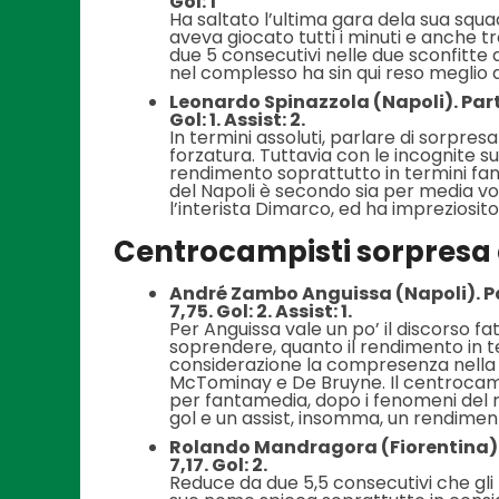
Gol: 1
Ha saltato l’ultima gara dela sua squ
aveva giocato tutti i minuti e anche tro
due 5 consecutivi nelle due sconfitte
nel complesso ha sin qui reso meglio 
Leonardo Spinazzola (Napoli). Part
Gol: 1. Assist: 2.
In termini assoluti, parlare di sorpre
forzatura. Tuttavia con le incognite su
rendimento soprattutto in termini fant
del Napoli è secondo sia per media vo
l’interista Dimarco, ed ha impreziosito i
Centrocampisti sorpresa d
André Zambo Anguissa (Napoli). Pa
7,75. Gol: 2. Assist: 1.
Per Anguissa vale un po’ il discorso fa
soprendere, quanto il rendimento in ter
considerazione la compresenza nell
McTominay e De Bruyne. Il centrocam
per fantamedia, dopo i fenomeni del r
gol e un assist, insomma, un rendimen
Rolando Mandragora (Fiorentina). P
7,17. Gol: 2.
Reduce da due 5,5 consecutivi che gli 