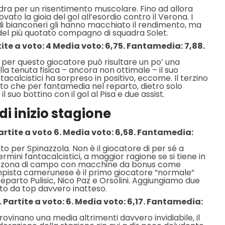
adra per un risentimento muscolare. Fino ad allora
vato la gioia del gol all’esordio contro il Verona. I
 di bianconeri gli hanno macchiato il rendimento, ma
del più quotato compagno di squadra Solet.
ite a voto: 4 Media voto: 6,75. Fantamedia: 7,88.
sa per questo giocatore può risultare un po’ una
lla tenuta fisica – ancora non ottimale – il suo
acalcistici ha sorpreso in positivo, eccome. Il terzino
to che per fantamedia nel reparto, dietro solo
l suo bottino con il gol al Pisa e due assist.
i inizio stagione
rtite a voto 6. Media voto: 6,58. Fantamedia:
tto per Spinazzola. Non è il giocatore di per sé a
mini fantacalcistici, a maggior ragione se si tiene in
a zona di campo con macchine da bonus come
pista camerunese è il primo giocatore “normale”
eparto Pulisic, Nico Paz e Orsolini. Aggiungiamo due
to da top davvero inatteso.
artite a voto: 6. Media voto: 6,17. Fantamedia:
rovinano una media altrimenti davvero invidiabile, il