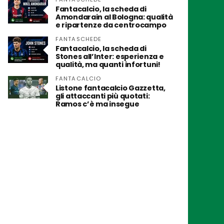
Fantacalcio, la scheda di
Amondarain al Bologna: qualità
e ripartenze da centrocampo
FANTASCHEDE
Fantacalcio, la scheda di
Stones all’Inter: esperienza e
qualità, ma quanti infortuni!
FANTACALCIO
Listone fantacalcio Gazzetta,
gli attaccanti più quotati:
Ramos c’è ma insegue