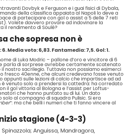
ravanti Dovbyk e Ferguson e i guai fisici di Dybala,
mando della classifica appaiata al Napoli lo deve a
ce di partecipare con gol o assist a 5 delle 7 reti
ssist). Volete davvero provare ad indovinare la
za il rendimento di Soulé?
esa che sopresa non è
 6. Media voto: 6,83. Fantamedia: 7,5. Gol: 1.
nome di Luka Modric – pallone d’oro e vincitore di 6
he parla di sorprese avrebbe certamente scatenato
ire il nostro sacrilegio. Tuttavia non possiamo esimerci
sto fresco 40enne, che alcuni credevano fosse venuto
o appunti sulle lezioni di calcio che impartisce ad ad
 è venuto solo a prendersi la cattedra: ha corredato
il gol vittoria al Bologna e l’assist per Loftus-
lenatori che hanno puntato su di lui. Un dato
solo al compagno di squadra Pulisic. Si era
umber
“: ma che belli i numeri che ti fanno vincere al
 inizio stagione (4-3-3)
l, Spinazzola; Anguissa, Mandragora,