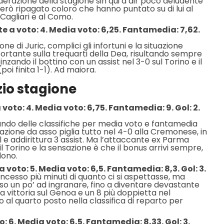
erazione della stagione sin qui a dir poco deludente
erò ripagato coloro che hanno puntato su di lui al
 Cagliari e al Como.
e a voto: 4. Media voto: 6,25. Fantamedia: 7,62.
ne di Juric, complici gli infortuni e la situazione
ortante sulla trequarti della Dea, risultando sempre
nzando il bottino con un assist nel 3-0 sul Torino e il
oi finita 1-1). Ad maiora.
zio stagione
voto: 4. Media voto: 6,75. Fantamedia: 9. Gol: 2.
ndo delle classifiche per media voto e fantamedia
tazione da asso piglia tutto nel 4-0 alla Cremonese, in
ol e addirittura 3 assist. Ma l’attaccante ex Parma
l Torino e la sensazione è che il bonus arrivi sempre,
dono.
a voto: 5. Media voto: 6,5. Fantamedia: 8,3. Gol: 3.
concesso più minuti di quanto ci si aspettasse, ma
o un po’ ad ingranare, fino a diventare devastante
la vittoria sul Genoa e un 8 più doppietta nel
 al quarto posto nella classifica di reparto per
: 6. Media voto: 6,5. Fantamedia: 8,33. Gol: 3.