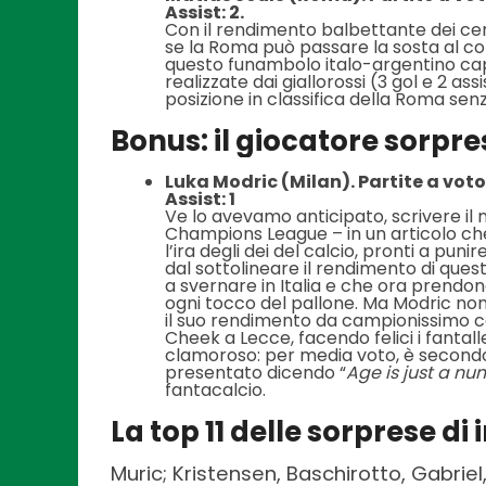
Assist: 2.
Con il rendimento balbettante dei cent
se la Roma può passare la sosta al co
questo funambolo italo-argentino capa
realizzate dai giallorossi (3 gol e 2 a
posizione in classifica della Roma sen
Bonus: il giocatore sorpr
Luka Modric (Milan). Partite a voto:
Assist: 1
Ve lo avevamo anticipato, scrivere il 
Champions League – in un articolo c
l’ira degli dei del calcio, pronti a pun
dal sottolineare il rendimento di que
a svernare in Italia e che ora prendon
ogni tocco del pallone. Ma Modric non
il suo rendimento da campionissimo con 
Cheek a Lecce, facendo felici i fantal
clamoroso: per media voto, è secondo 
presentato dicendo “
Age is just a n
fantacalcio.
La top 11 delle sorprese di
Muric; Kristensen, Baschirotto, Gabrie