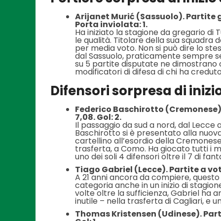
Arijanet Murić (Sassuolo). Partite 
Porta inviolata: 1.
Ha iniziato la stagione da gregario di
le qualità. Titolare della sua squadra d
per media voto. Non si può dire lo stes
dal Sassuolo, praticamente sempre senz
su 5 partite disputate ne dimostrano 
modificatori di difesa di chi ha creduto i
Difensori sorpresa di inizi
Federico Baschirotto (Cremonese). 
7,08. Gol: 2.
Il passaggio da sud a nord, dal Lecce a
Baschirotto si è presentato alla nuova
cartellino all’esordio della Cremonese 
trasferta, a Como. Ha giocato tutti i mi
uno dei soli 4 difensori oltre il 7 di fa
Tiago Gabriel (Lecce). Partite a voto
A 21 anni ancora da compiere, questo
categoria anche in un inizio di stagi
volte oltre la sufficienza, Gabriel ha 
inutile – nella trasferta di Cagliari, e
Thomas Kristensen (Udinese). Partit