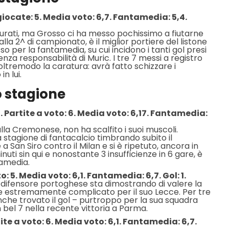
giocate: 5. Media voto: 6,7. Fantamedia: 5,4.
 Turati, ma Grosso ci ha messo pochissimo a fiutarne
alla 2^ di campionato, è il miglior portiere del listone
so per la fantamedia, su cui incidono i tanti gol presi
a responsabilità di Muric. I tre 7 messi a registro
oltremodo la caratura: avrà fatto schizzare i
n lui.
o stagione
Partite a voto: 6. Media voto: 6,17. Fantamedia:
lla Cremonese, non ha scalfito i suoi muscoli.
 stagione di fantacalcio timbrando subito il
a San Siro contro il Milan e si è ripetuto, ancora in
nuti sin qui e nonostante 3 insufficienze in 6 gare, è
ntamedia.
: 5. Media voto: 6,1. Fantamedia: 6,7. Gol: 1.
 difensore portoghese sta dimostrando di valere la
one estremamente complicato per il suo Lecce. Per tre
anche trovato il gol – purtroppo per la sua squadra
 un bel 7 nella recente vittoria a Parma.
e a voto: 6. Media voto: 6,1. Fantamedia: 6,7.