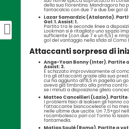
suo nome spicca soprattutto in consid
della sua Fiorentina. Mandragora ha p
fantacalcio con due 7 e due bei gol al
Lazar Samardzic (Atalanta). Partit
Gol: 1. Assist: 1.
Partito tra le seconde linee a disposizio
Lookman si è ritagliato uno spazio imp
sufficiente (con due 7 e un 6,5) e rimpi
gol del vantaggio nella sfida al Como (p
Attaccanti sorpresa di ini
Ange-Yoan Bonny (Inter). Partite a 
Assist: 3.
È schizzato improvvisamente al coma
tra gli attaccanti grazie alla sua pres
cui ha aggiunto all’8,5 in pagella un g
aveva già timbrato alla prima contro i
se i minuti a disposizione glielo conce
Matteo Cancellieri (Lazio). Partite 
I problemi fisici di Isaksen gli hanno 
l’attaccante biancoceleste ci ha mess
nelle ultime due uscite. Un 7,5+gol nel
rocambolesco pari col Torino lo issano
fantamedia.
Matias Soulé (Roma). Partite a voto