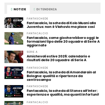
NOTIZIE
DI TENDENZA
FANTASCHEDE
Fantacalcio, la scheda di Kolo Muani alla
Juventus: non è Vlahovic ma piace così
FANTACALCIO
Fantacalcio, come giocherebbero oggi: le
formazioni tipo delle 20 squadre di Serie A
aggiornate
SERIE A
Amichevoli estive 2026: calendario e
risultati delle 20 squadre di Serie A
FANTASCHEDE
Fantacalcio, la scheda di Amondarain al
Bologna: qualità e ripartenze da
centrocampo
FANTASCHEDE
Fantacalcio, la scheda di Stones all’Inter:
esperienza e qualità, ma quanti infortuni!
FANTACALCIO