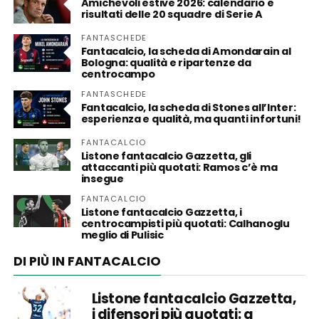
Amichevoli estive 2026: calendario e
risultati delle 20 squadre di Serie A
FANTASCHEDE
Fantacalcio, la scheda di Amondarain al
Bologna: qualità e ripartenze da
centrocampo
FANTASCHEDE
Fantacalcio, la scheda di Stones all’Inter:
esperienza e qualità, ma quanti infortuni!
FANTACALCIO
Listone fantacalcio Gazzetta, gli
attaccanti più quotati: Ramos c’è ma
insegue
FANTACALCIO
Listone fantacalcio Gazzetta, i
centrocampisti più quotati: Calhanoglu
meglio di Pulisic
DI PIÙ IN FANTACALCIO
Listone fantacalcio Gazzetta,
i difensori più quotati: a