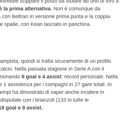
potrebbe scippare il posto da titolare ad uno di loro a
è la prima alternativa
. Non è comunque da
 con Beltran in versione prima punta e la coppia
e spalle, con Kean lasciato in panchina.
mpista, quindi si tratta sicuramente di un profilo
calcio. Nella passata stagione in Serie A con il
lezionando
8 goal e 4 assist
: record personale. Nella
e 1 assistenza per i compagni in 27 gare totali. In
empi ha dimostrato di saper anche incidere in
isputate con i brianzoli (133 in tutte le
18 goal e 9 assist.