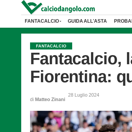
FANTACALCIO
GUIDA ALL’ASTA
PROBAB
FANTACALCIO
Fantacalcio, 
Fiorentina: qu
28 Luglio 2024
di
Matteo Zinani