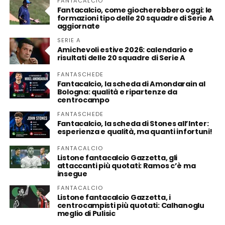
FANTACALCIO
Fantacalcio, come giocherebbero oggi: le
formazioni tipo delle 20 squadre di Serie A
aggiornate
SERIE A
Amichevoli estive 2026: calendario e
risultati delle 20 squadre di Serie A
FANTASCHEDE
Fantacalcio, la scheda di Amondarain al
Bologna: qualità e ripartenze da
centrocampo
FANTASCHEDE
Fantacalcio, la scheda di Stones all’Inter:
esperienza e qualità, ma quanti infortuni!
FANTACALCIO
Listone fantacalcio Gazzetta, gli
attaccanti più quotati: Ramos c’è ma
insegue
FANTACALCIO
Listone fantacalcio Gazzetta, i
centrocampisti più quotati: Calhanoglu
meglio di Pulisic