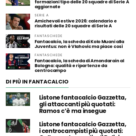
formazioni tipo delle 20 squadre di Serie A
aggiornate
SERIE A
Amichevoli estive 2026: calendario e
risultati delle 20 squadre di Serie A
FANTASCHEDE
Fantacalcio, la scheda di Kolo Muani alla
Juventus: non è Vlahovic ma piace così
FANTASCHEDE
Fantacalcio, la scheda di Amondarain al
Bologna: qualità e ripartenze da
centrocampo
DI PIÙ IN FANTACALCIO
Listone fantacalcio Gazzetta,
gli attaccanti più quotati:
Ramos c’è ma insegue
Listone fantacalcio Gazzetta,
i centrocampisti più quotati: