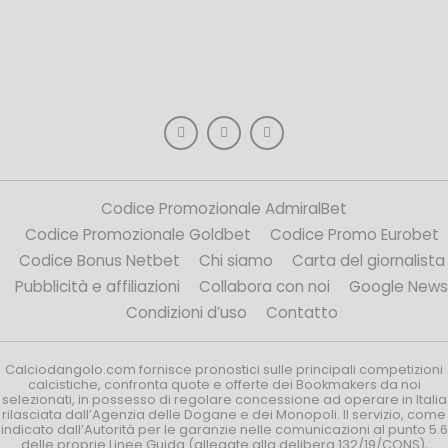
Codice Promozionale AdmiralBet
Codice Promozionale Goldbet
Codice Promo Eurobet
Codice Bonus Netbet
Chi siamo
Carta del giornalista
Pubblicità e affiliazioni
Collabora con noi
Google News
Condizioni d’uso
Contatto
Calciodangolo.com fornisce pronostici sulle principali competizioni
calcistiche, confronta quote e offerte dei Bookmakers da noi
selezionati, in possesso di regolare concessione ad operare in Italia
rilasciata dall’Agenzia delle Dogane e dei Monopoli. Il servizio, come
indicato dall’Autorità per le garanzie nelle comunicazioni al punto 5.6
delle proprie Linee Guida (allegate alla delibera 132/19/CONS),