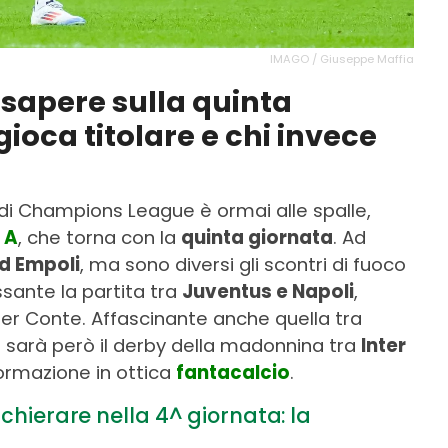
IMAGO / Giuseppe Maffia
 sapere sulla quinta
 gioca titolare e chi invece
di Champions League è ormai alle spalle,
 A
, che torna con la
quinta giornata
. Ad
ed Empoli
, ma sono diversi gli scontri di fuoco
sante la partita tra
Juventus e Napoli
,
per Conte. Affascinante anche quella tra
lo sarà però il derby della madonnina tra
Inter
formazione in ottica
fantacalcio
.
schierare nella 4^ giornata: la