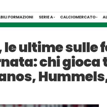
BILI FORMAZIONI
SERIE A
CALCIOMERCATO
A
 le ultime sulle
rnata: chi gioca
llanos, Hummel