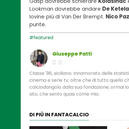
Gasp dovrebbe schierare
Kolasinac
e
Lookman dovrebbe andare
De Ketel
Iovine più di Van Der Brempt.
Nico Paz
punte.
#featured
Giuseppe Patti
Classe '96, siciliano. Innamorato delle statis
cinema e serie tv, oltre che di tutto quello
calciodangolo dalla sua fondazione, ormai l
sito, che sento quasi come mio.
DI PIÙ IN FANTACALCIO