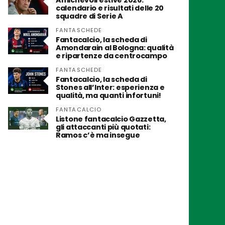
Amichevoli estive 2026:
calendario e risultati delle 20
squadre di Serie A
FANTASCHEDE
Fantacalcio, la scheda di
Amondarain al Bologna: qualità
e ripartenze da centrocampo
FANTASCHEDE
Fantacalcio, la scheda di
Stones all’Inter: esperienza e
qualità, ma quanti infortuni!
FANTACALCIO
Listone fantacalcio Gazzetta,
gli attaccanti più quotati:
Ramos c’è ma insegue