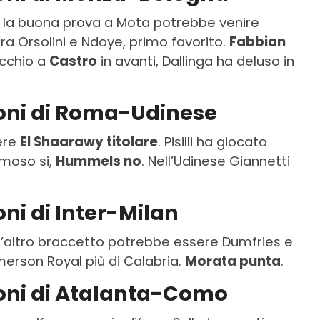
 la buona prova a Mota potrebbe venire
 tra Orsolini e Ndoye, primo favorito.
Fabbian
Occhio a
Castro
in avanti, Dallinga ha deluso in
ioni di Roma-Udinese
ere
El Shaarawy titolare
. Pisilli ha giocato
ermoso si,
Hummels no
. Nell’Udinese Giannetti
oni di Inter-Milan
l’altro braccetto potrebbe essere Dumfries e
merson Royal più di Calabria.
Morata punta
.
ioni di Atalanta-Como