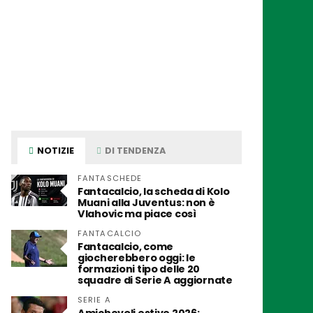
NOTIZIE
DI TENDENZA
FANTASCHEDE
Fantacalcio, la scheda di Kolo
Muani alla Juventus: non è
Vlahovic ma piace così
FANTACALCIO
Fantacalcio, come
giocherebbero oggi: le
formazioni tipo delle 20
squadre di Serie A aggiornate
SERIE A