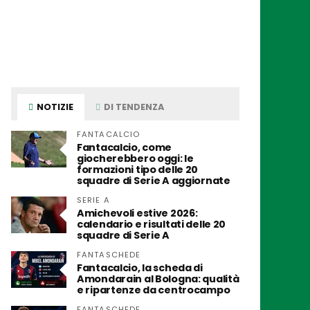
NOTIZIE
DI TENDENZA
FANTACALCIO
Fantacalcio, come
giocherebbero oggi: le
formazioni tipo delle 20
squadre di Serie A aggiornate
SERIE A
Amichevoli estive 2026:
calendario e risultati delle 20
squadre di Serie A
FANTASCHEDE
Fantacalcio, la scheda di
Amondarain al Bologna: qualità
e ripartenze da centrocampo
FANTASCHEDE