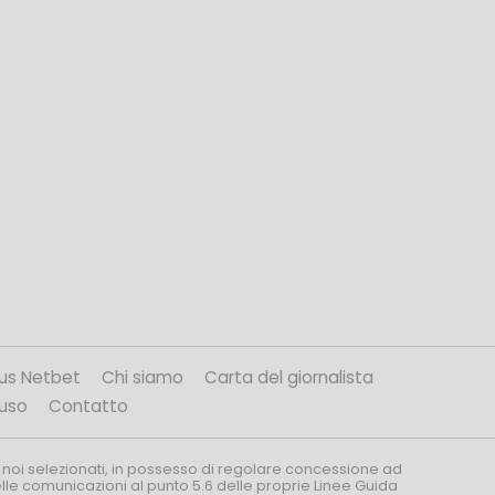
us Netbet
Chi siamo
Carta del giornalista
’uso
Contatto
 noi selezionati, in possesso di regolare concessione ad
nelle comunicazioni al punto 5.6 delle proprie Linee Guida