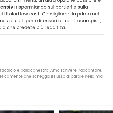
o; altrimenti, un’altra opzione possibile è
fensivi
risparmiando sui portieri e sulla
 titolari low cost. Consigliamo la prima nel
s più alti per i difensori e i centrocampisti,
gia che credete più redditiza.
antacalcio e pallacanestro. Amo scrivere, raccontare,
neticamente che scheggia il flusso di parole nella mia