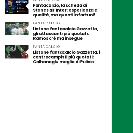
Fantacalcio, la scheda di
Stones all’Inter: esperienza e
qualità, ma quanti infortuni!
FANTACALCIO
Listone fantacalcio Gazzetta,
gli attaccanti più quotati:
Ramos c’è ma insegue
FANTACALCIO
Listone fantacalcio Gazzetta, i
centrocampisti più quotati:
Calhanoglu meglio di Pulisic