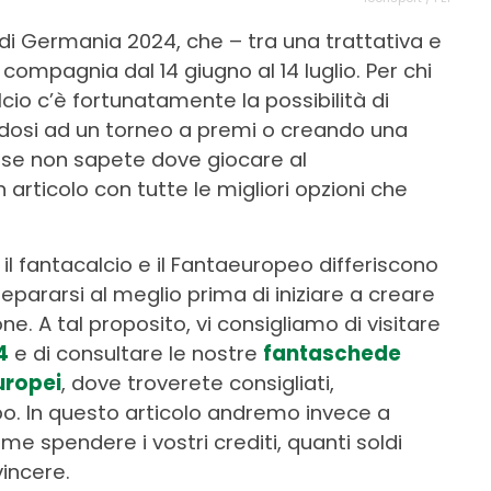
i di Germania 2024, che – tra una trattativa e
compagnia dal 14 giugno al 14 luglio. Per chi
io c’è fortunatamente la possibilità di
ndosi ad un torneo a premi o creando una
i; se non sapete dove giocare al
rticolo con tutte le migliori opzioni che
i, il fantacalcio e il Fantaeuropeo differiscono
epararsi al meglio prima di iniziare a creare
ne. A tal proposito, vi consigliamo di visitare
4
e di consultare le nostre
fantaschede
uropei
, dove troverete consigliati,
ipo. In questo articolo andremo invece a
ome spendere i vostri crediti, quanti soldi
vincere.