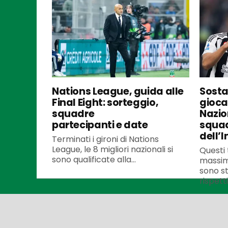
Nations League, guida alle
Sosta 
Final Eight: sorteggio,
gioca
squadre
Nazio
partecipanti e date
squad
dell’I
Terminati i gironi di Nations
League, le 8 migliori nazionali si
Questi t
sono qualificate alla...
massim
sono st
rispetti