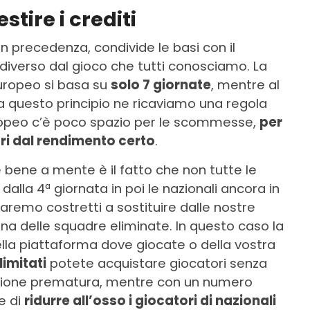
tire i crediti
n precedenza, condivide le basi con il
iverso dal gioco che tutti conosciamo. La
Europeo si basa su
solo 7 giornate
, mentre al
a questo principio ne ricaviamo una regola
opeo c’è poco spazio per le scommesse,
per
ri dal rendimento certo
.
 bene a mente è il fatto che non tutte le
dalla 4ª giornata in poi le nazionali ancora in
emo costretti a sostituire dalle nostre
 una delle squadre eliminate. In questo caso la
la piattaforma dove giocate o della vostra
limitati
potete acquistare giocatori senza
azione prematura, mentre con un numero
e di
ridurre all’osso i giocatori di nazionali