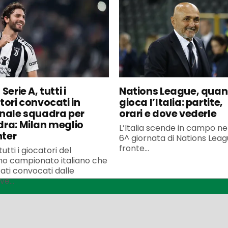
Serie A, tutti i
Nations League, qua
tori convocati in
gioca l’Italia: partite,
nale squadra per
orari e dove vederle
ra: Milan meglio
L’Italia scende in campo ne
nter
6^ giornata di Nations Leagu
fronte...
utti i giocatori del
o campionato italiano che
ati convocati dalle
ve...