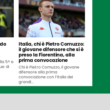
ndo
Italia, chi è Pietro Comuzzo:
il giovane difensore che si è
preso la Fiorentina, alla
prima convocazione
lla 5^ e
e: di
Chi è Pietro Comuzzo, il giovane
difensore alla prima
convocazione con l’Italia dei
grandi:...