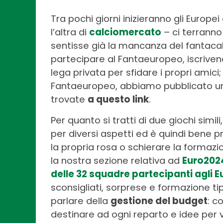
Tra pochi giorni inizieranno gli Europe
l’altra di
calciomercato
– ci terranno 
sentisse già la mancanza del fantacalc
partecipare al Fantaeuropeo, iscrive
lega privata per sfidare i propri amic
Fantaeuropeo, abbiamo pubblicato un a
trovate
a questo link
.
Per quanto si tratti di due giochi simil
per diversi aspetti ed è quindi bene pr
la propria rosa o schierare la formazio
la nostra sezione relativa ad
Euro202
delle 32 squadre partecipanti agli E
sconsigliati, sorprese e formazione t
parlare della
gestione del budget
: c
destinare ad ogni reparto e idee per 