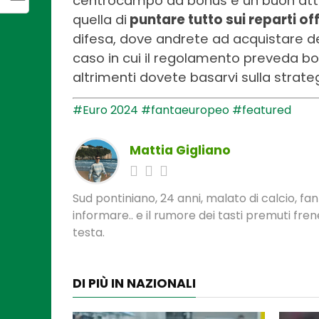
centrocampo da bonus e un buon attacc
quella di
puntare tutto sui reparti of
difesa, dove andrete ad acquistare dei
caso in cui il regolamento preveda bonu
altrimenti dovete basarvi sulla strate
#Euro 2024
#fantaeuropeo
#featured
Mattia Gigliano
Sud pontiniano, 24 anni, malato di calcio, f
informare.. e il rumore dei tasti premuti fre
testa.
DI PIÙ IN NAZIONALI