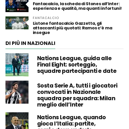
Fantacalcio, la scheda di Stones all’Inter:
esperienza e qualità, ma quanti infortuni!
FANTACALCIO
Listone fantacalcio Gazzetta, gli
attaccanti più quotati: Ramos c’è ma
insegue
DI PIÙ IN NAZIONALI
Nations League, guida alle
Final Eight: sorteggio,
squadre partecipanti e date
Sosta Serie A, tutti i giocatori
convocati in Nazionale
squadra per squadra: Milan
meglio dell’Inter
Nations League, quando
gioca l’Italia: partite,