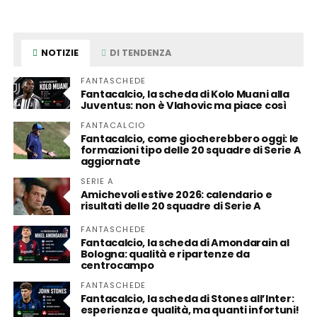
NOTIZIE
DI TENDENZA
FANTASCHEDE
Fantacalcio, la scheda di Kolo Muani alla
Juventus: non è Vlahovic ma piace così
FANTACALCIO
Fantacalcio, come giocherebbero oggi: le
formazioni tipo delle 20 squadre di Serie A
aggiornate
SERIE A
Amichevoli estive 2026: calendario e
risultati delle 20 squadre di Serie A
FANTASCHEDE
Fantacalcio, la scheda di Amondarain al
Bologna: qualità e ripartenze da
centrocampo
FANTASCHEDE
Fantacalcio, la scheda di Stones all’Inter:
esperienza e qualità, ma quanti infortuni!