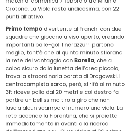
match di domenica 7 febbraio tra Milan e
Crotone. La Viola resta undicesima, con 22
punti all’attivo.
Primo tempo
divertente al Franchi con due
squadre che giocano a viso aperto, creando
importanti palle-gol. I nerazzurri partono
meglio, tant’è che al quinto minuto sfiorano
la rete del vantaggio con
Barella
, che a
colpo sicuro dalla lunetta dell’area piccola,
trova la straordinaria parata di Dragowski. Il
centrocampista sardo, però, si rifà al minuto
31′: riceve palla dai 20 metri e col destro fa
partire un bellissimo tiro a giro che non
lascia alcun scampo al numero uno viola. La
rete accende la Fiorentina, che si proietta
immediatamente in avanti alla ricerca