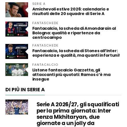
SERIE A
Amichevoli estive 2026: calendario e
risultati delle 20 squadre di Serie A
FANTASCHEDE
Fantacalcio, la scheda di Amondarain al
Bologna: qualità e ripartenze da
centrocampo
FANTASCHEDE
Fantacalcio, la scheda di Stones all’Inter:
esperienza e qualità, ma quanti infortuni!
FANTACALCIO
Listone fantacalcio Gazzetta, gli
attaccanti più quotati: Ramos c’è ma
insegue
DI PIÙ IN SERIE A
Serie A 2026/27, gli squalificati
per la prima giornata: Inter
senza Mkhitaryan, due
giornate a un jolly da