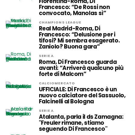
Fiorentina-Roma, Di
Francesco: “De Rossi non
convocato, Manolas sì”
CHAMPIONS LEAGUE
Real Madrid-Roma, Di
Francesco: “Delusione per i
tifosi? Mi sembra esagerato.
Zaniolo? Buona gara”
SERIE A
Roma, Di Francesco guarda
avanti: “Arriverà qualcuno più
forte di Malcom”
CALCIOMERCATO
UFFICIALE: Di Francesco è un
nuovo calciatore del Sassuolo,
Falcinelli al Bologna
SERIE A
Atalanta, parla il ds Zamagna:
"Freuler rimane, stiamo
seguendo Di Francesco"