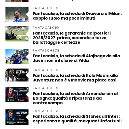
FANTASCHEDE
Fantacalcio, la scheda di Diawara al Milan:
doppio ruolo ma pochi minuti
FANTACALCIO
Fantacalcio, le gerarchie dei portieri
2026/2027: primo, secondo e terzo,
ballottaggi e certezze
FANTASCHEDE
Fantacalcio, la scheda di Alajbegovic alla
Juve: non è il clone di Yildiz
FANTASCHEDE
Fantacalcio, la scheda di Kolo Muani alla
Juventus: non è Vlahovic ma piace così
FANTASCHEDE
Fantacalcio, la scheda di Amondarain al
Bologna: qualità e ripartenze da
centrocampo
FANTASCHEDE
Fantacalcio, la scheda di Stones all’Inter:
esperienza e qualità, ma quanti infortuni!