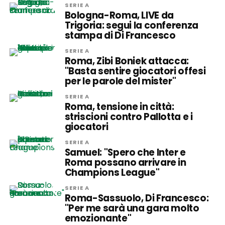
SERIE A
Bologna-Roma, LIVE da
Trigoria: segui la conferenza
stampa di Di Francesco
SERIE A
Roma, Zibi Boniek attacca:
"Basta sentire giocatori offesi
per le parole del mister"
SERIE A
Roma, tensione in città:
striscioni contro Pallotta e i
giocatori
SERIE A
Samuel: "Spero che Inter e
Roma possano arrivare in
Champions League"
SERIE A
Roma-Sassuolo, Di Francesco:
"Per me sarà una gara molto
emozionante"