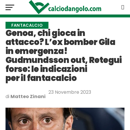
FANTACALCIO
Genoa, chi gioca in
attacco? L’ex bomber Gila
in emergenza!
Gudmundsson out, Retegui
forse: le indicazioni
per il fantacalcio
23 Novembre 2023
di
Matteo Zinani