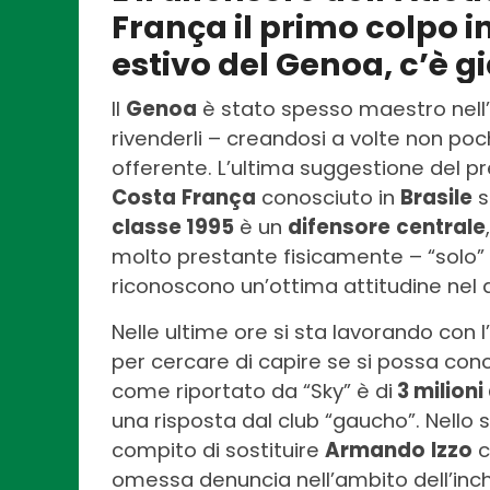
França il primo colpo i
estivo del Genoa, c’è g
Il
Genoa
è stato spesso maestro nell’
rivenderli – creandosi a volte non poc
offerente. L’ultima suggestione del p
Costa
França
conosciuto in
Brasile
s
classe 1995
è un
difensore
centrale
molto prestante fisicamente – “solo” 
riconoscono un’ottima attitudine nel d
Nelle ultime ore si sta lavorando con l’
per cercare di capire se si possa conc
come riportato da “Sky” è di
3 milioni
una risposta dal club “gaucho”. Nello 
compito di sostituire
Armando
Izzo
c
omessa denuncia nell’ambito dell’inc