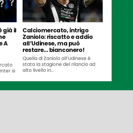
 già il
Calciomercato, intrigo
me
Zaniolo: riscatto e addio
e A
all’Udinese, ma può
restare… bianconero!
Quella di Zaniolo all’Udinese è
stata la stagione del rilancio ad
ercato
alto livello in...
Inter si