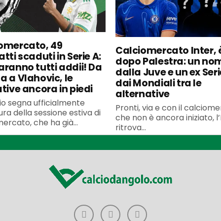
omercato, 49
Calciomercato Inter, è
tti scaduti in Serie A:
dopo Palestra: un no
aranno tutti addii! Da
dalla Juve e un ex Seri
a a Vlahovic, le
dai Mondiali tra le
ative ancora in piedi
alternative
uglio segna ufficialmente
Pronti, via e con il calciom
ura della sessione estiva di
che non è ancora iniziato, l’
ercato, che ha già...
ritrova...