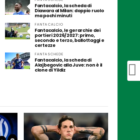
Fantacalcio, la scheda di
Diawara al Milan: doppio ruolo
ma pochi minuti
FANTACALCIO
Fantacalcio, le gerarchie dei
portieri 2026/2027: primo,
secondo e terzo, ballottaggi e
certezze
FANTASCHEDE
Fantacalcio, la scheda di
Alajbegovic alla Juve: non è il
clone di Yildiz