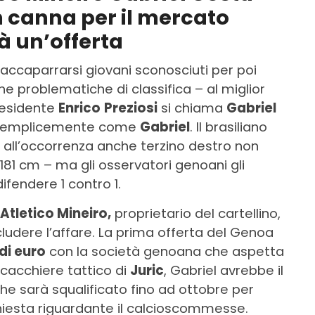
n canna per il mercato
ià un’offerta
accaparrarsi giovani sconosciuti per poi
he problematiche di classifica – al miglior
residente
Enrico
Preziosi
si chiama
Gabriel
emplicemente come
Gabriel
. Il brasiliano
, all’occorrenza anche terzino destro non
181 cm – ma gli osservatori genoani gli
ifendere 1 contro 1.
Atletico Mineiro,
proprietario del cartellino,
ludere l’affare. La prima offerta del Genoa
 di euro
con la società genoana che aspetta
scacchiere tattico di
Juric
, Gabriel avrebbe il
he sarà squalificato fino ad ottobre per
hiesta riguardante il calcioscommesse.