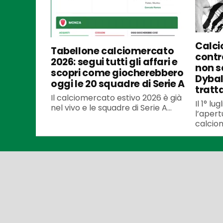
Calci
Tabellone calciomercato
contra
2026: segui tutti gli affari e
non s
scopri come giocherebbero
Dybal
oggi le 20 squadre di Serie A
tratt
Il calciomercato estivo 2026 è già
Il 1° l
nel vivo e le squadre di Serie A...
l’apert
calciom