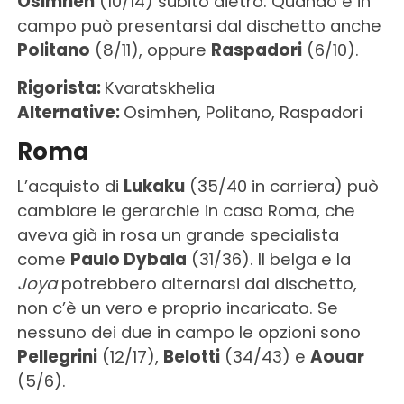
Osimhen
(10/14) subito dietro. Quando è in
campo può presentarsi dal dischetto anche
Politano
(8/11), oppure
Raspadori
(6/10).
Rigorista:
Kvaratskhelia
Alternative:
Osimhen, Politano, Raspadori
Roma
L’acquisto di
Lukaku
(35/40 in carriera) può
cambiare le gerarchie in casa Roma, che
aveva già in rosa un grande specialista
come
Paulo Dybala
(31/36). Il belga e la
Joya
potrebbero alternarsi dal dischetto,
non c’è un vero e proprio incaricato. Se
nessuno dei due in campo le opzioni sono
Pellegrini
(12/17),
Belotti
(34/43) e
Aouar
(5/6).