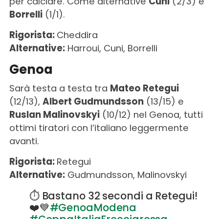
per calciare. Come alternative
Cuni
(2/3) e
Borrelli
(1/1).
Rigorista:
Cheddira
Alternative:
Harroui, Cuni, Borrelli
Genoa
Sarà testa a testa tra
Mateo Retegui
(12/13),
Albert Gudmundsson
(13/15) e
Ruslan Malinovskyi
(10/12) nel Genoa, tutti
ottimi tiratori con l’italiano leggermente
avanti.
Rigorista:
Retegui
Alternative:
Gudmundsson, Malinovskyi
⏱️ Bastano 32 secondi a Retegui!
❤️💙
#GenoaModena