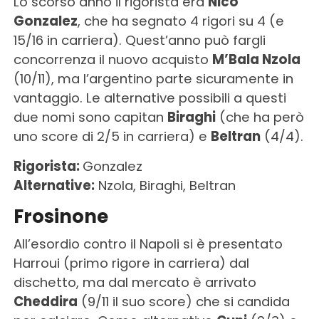
Lo scorso anno il rigorista era
Nico
Gonzalez
, che ha segnato 4 rigori su 4 (e
15/16 in carriera). Quest’anno può fargli
concorrenza il nuovo acquisto
M’Bala Nzola
(10/11), ma l’argentino parte sicuramente in
vantaggio. Le alternative possibili a questi
due nomi sono capitan
Biraghi
(che ha però
uno score di 2/5 in carriera) e
Beltran
(4/4).
Rigorista:
Gonzalez
Alternative:
Nzola, Biraghi, Beltran
Frosinone
All’esordio contro il Napoli si è presentato
Harroui (primo rigore in carriera) dal
dischetto, ma dal mercato è arrivato
Cheddira
(9/11 il suo score) che si candida